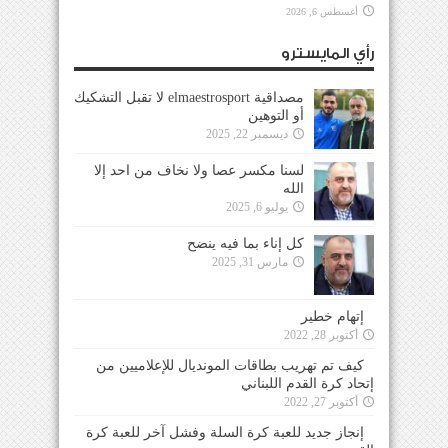
أغسطس 6, 2026
رأي المايسترو
مصداقية elmaestrosport لا تقبل التشكيك
أو التوهين
ديسمبر 22, 2025
لسنا مكسر عصا ولا نخاف من احد إلا
الله
يوليو 6, 2025
كل إناء بما فيه ينضح
مارس 31, 2025
إتهام خطير
أكتوبر 28, 2022
كيف تم تهريب بطاقات المونديال للإعلاميين من
إتحاد كرة القدم اللبناني
أكتوبر 27, 2022
إنجاز جديد للعبة كرة السلة وفشل آخر للعبة كرة