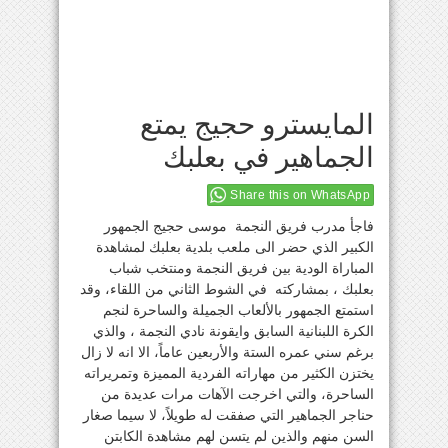
المايسترو حجيج يمتع
الجماهير في بعلبك
Share this on WhatsApp
فاجأ مدرب فريق النجمة موسى حجيج الجمهور
الكبير الذي حضر الى ملعب بلدية بعلبك لمشاهدة
المباراة الودية بين فريق النجمة ومنتخب شباب
بعلبك ، بمشاركته في الشوط الثاني من اللقاء، وقد
استمتع الجمهور بالألعاب الجميلة والساحرة لنجم
الكرة اللبنانية السابق وايقونة نادي النجمة ، والذي
برغم سني عمره الستة والأربعين عاماً، الا انه لا زال
يختزن الكثير من مهاراته الفردية المميزة وتمريراته
الساحرة، والتي اخرجت الآهات مرات عديدة من
حناجر الجماهير التي صفقت له طويلاً، لا سيما صغار
السن منهم والذين لم يتسن لهم مشاهدة الكابتن