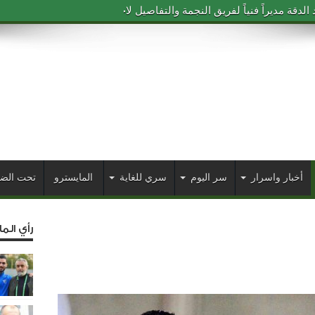
دقة مديراً فنياً لفريق النجمة والتفاصيل لاحقاً
أخبار واسرار
سر اليوم
سري للغاية
المايسترو
تحت الض
رأي الم