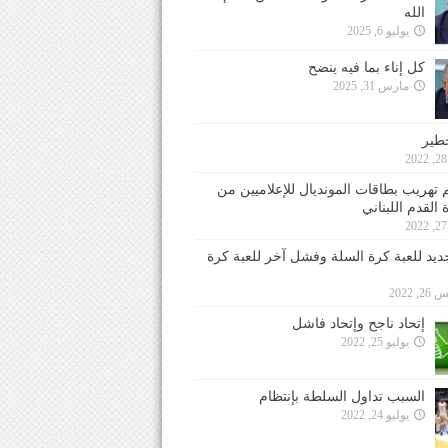
الله
يوليو 6, 2025
كل إناء بما فيه ينضح
مارس 31, 2025
خطير
 تهريب بطاقات المونديال للإعلاميين من
 القدم اللبناني
جديد للعبة كرة السلة وفشل آخر للعبة كرة
 2022
إتحاد ناجح وإتحاد فاشل
يوليو 25, 2022
السبب تداول السلطة بإنتظام
يوليو 24, 2022