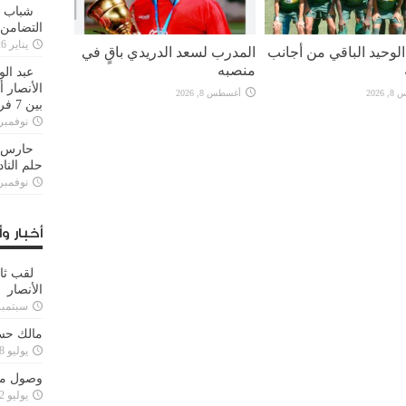
شباب ا
التضامن
يناير 26, 2025
لوحيد الباقي من أجانب
المدرب لسعد الدريدي باقٍ في
منصبه
عبد الو
الأنصار 
2026
أغسطس 8, 2026
بين 7 فرق
نوفمبر 29, 20
حارس م
حلم النا
نوفمبر 27, 20
أخبار وأ
لقب ثا
الأنصار
سبتمبر 15, 4
مالك حس
يوليو 28, 2023
وصول مدا
يوليو 12, 2023