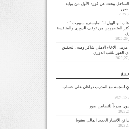
لساحل يبحث عن فوزه الأول من بوابة
 صور
هاب ابو الهيل لـ”المايسترو سبورت ” :
أكثر المتضررين من توقف الدوري والمنافسة
20
رمى الاخاء الاهلي شاكر وهبه : لتحقيق
دي الفوز بلقب الدوري
20
سرار
نٍ للنجمة مع المدرب دراغان على حساب
202
ون مدرباً للتضامن صور
فع الأنصار الجديد المالي يعقوبا