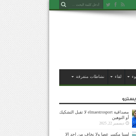
وء
لقاء
نشاطات متفرقة
ايسترو
مصداقية elmaestrosport لا تقبل التشكيك
أو التوهين
ديسمبر 22, 2025
لسنا مكسر عصا ولا نخاف من احد إلا