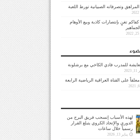
 المراهق وتصرفاته الصبيانية تورط اللعبة
كفاكم تغنٍ بإنتصارات كاذبة وبيع الأوهام
لجماهير
2
ضوء
عايشة للمدرب فادي الكاخي مع برشلونة
202
معلقاً على القناة العراقية الرياضية الرابعة
لهذه الأسباب إنسحب فريق البرج من
الدوري والإتحاد الكروي يتبلغ القرار
رسمياً خلال ساعات
يناير 13, 2026