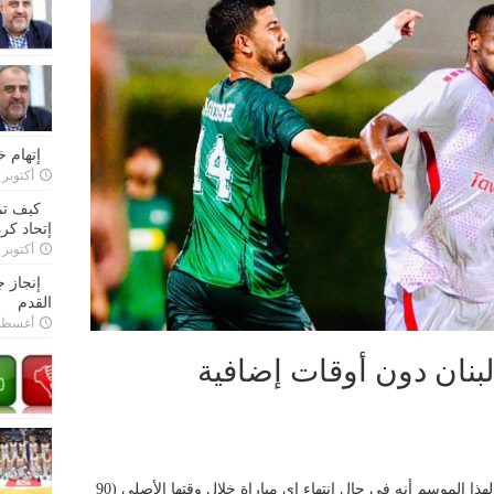
إتهام 
أكتوبر 28, 2022
كيف تم
إتحاد كرة
أكتوبر 27, 2022
إنجاز 
القدم
أغسطس 26,
 لبنان دون أوقات إضافية
نص النظام الفني الخاص لمسابقة كأس لبنان لهذا الموسم أنه في حال إنتهاء اي مباراة خلال وقتها الأصلي (90