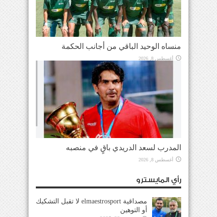
منساه الوحيد الباقي من أجانب الحكمة
أغسطس 8, 2026
المدرب لسعد الدريدي باقٍ في منصبه
أغسطس 8, 2026
رأي المايسترو
مصداقية elmaestrosport لا تقبل التشكيك
أو التوهين