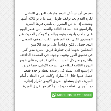
يفترض أن تستأنف اليوم مباريات الدوري اللبناني
لكرة القدم بعد توقف طويل إمتد ما يرنو لثلاثة أشهر
ونصف، إذ أنه من المقرر أن يلتقي فريقا المبرة
والراسينغ عند الساعة الثالثة والنصف من عصر اليوم
على ملعب بلدية جونيه، وبالطبع لا يمكن الحديث عن
المستوى الفني لكلا الفريقين عقب التوقف الطويل
الذي حصل ، لكن وقياساً على نوعية اللاعبين
المحليين لديهما فإن حظوظ فريق المبرة تبدو أكبر
في تحقيق الفوز وتثبيت وجوده في المنطقة الدافئة،
والخروج من كل الحسابات التي قد تجبره على خوض
الدورة الثلاثية للبقاء في الدرجة الأولى، فيما فريق
الراسينغ الذي يملك في رصيده نقطة واحدة فقط
حصل عليها خلال 16 مباراة وكانت جراء التعادل أمام
المبرة ، فهل يستطيع الفريق الأبيض تكرار إنجازه
ذهاباً وجني نقطة جديدة ، أو أكثر من فريق المبرة.
Share this on WhatsApp