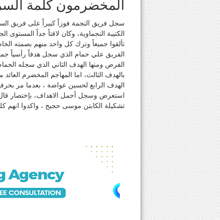
المخضرمون كلمة السر
سجل فريق النجمة فوزاً كبيراً على فريق الس
الكتيبة النجماوية، وكان لافتاً جداً المستوى ا
تألقوا جميعاً وترك كل واحد منهم بصمته الخا
الفريق علي حمام الذي سجل هدفاً رأسياً جميلا
الفرص ومنها الهدف الثاني الذي سجله الحمام
بالهدف الثالث، اما المهاجم المخضرم العائد 
الهدف الرابع لحسين عواضة ، بعدما مر بحرفنة
استعرض وسجل أجمل الاهداف، بإختصار قال ال
تشكيلة الكابتن موسى حجيج ، واكدوا انهم كلم