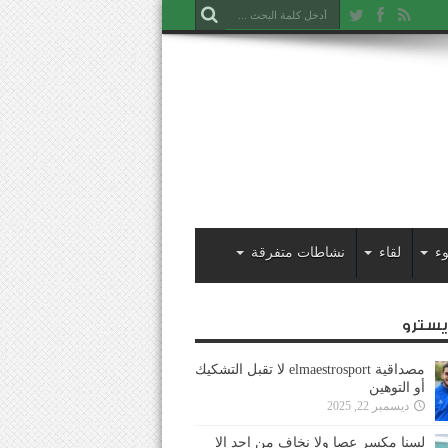
ء
لقاء
نشاطات متفرقة
ايسترو
مصداقية elmaestrosport لا تقبل التشكيك
أو التوهين
ديسمبر 22, 2025
لسنا مكسر عصا ولا نخاف من احد إلا