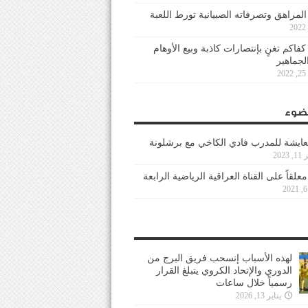
 المراهق وتصرفاته الصبيانية تورط اللعبة
كفاكم تغنٍ بإنتصارات كاذبة وبيع الأوهام
لجماهير
2
ضوء
عايشة للمدرب فادي الكاخي مع برشلونة
202
معلقاً على القناة العراقية الرياضية الرابعة
لهذه الأسباب إنسحب فريق البرج من
الدوري والإتحاد الكروي يتبلغ القرار
رسمياً خلال ساعات
يناير 13, 2026