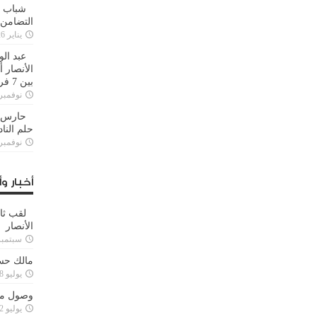
شباب ا
التضامن
يناير 26, 2025
عبد الو
الأنصار 
بين 7 فرق
نوفمبر 29, 20
حارس م
حلم النا
نوفمبر 27, 20
أخبار وأ
لقب ثا
الأنصار
سبتمبر 15, 4
مالك حس
يوليو 28, 2023
وصول مدا
يوليو 12, 2023