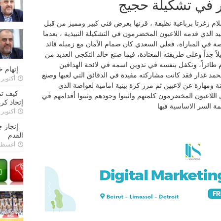
 في تشكيلة حجيج
لام زغرتا برباعية نظيفة ، قرنها بعرض فني كبير ومميز من قبل
لجيد الذي قدمه اللاعبون المخضرمون في التشكيلة النبيذية ، بعدما
صة في المباراة، فعلي السعدي كان صمام الأمان مع زميله قائد
ً جداً وعلى طريقته المعتادة، فيما صنع خالد التكجي العديد من
 طائراً، وتكفل بنفسه في تدوين اسمه في لائحة الهدافين
إتهام 
محمد غدار فقد كانت مشاركته مفيدة في الدقائق التي لعبها وصنع
أكتوبر 28, 2022
 ومهارة عن لاعبين ثم مرر كرة بينية امامية لعواضة الذي
كيف تم
لاعبون المخضرمون كلمتهم واثبتوا وجودهم وثبتوا أقدامهم في
إتحاد كرة
ة السر الاساسية فيها
أكتوبر 27, 2022
إنجاز 
القدم
أغسطس 26,