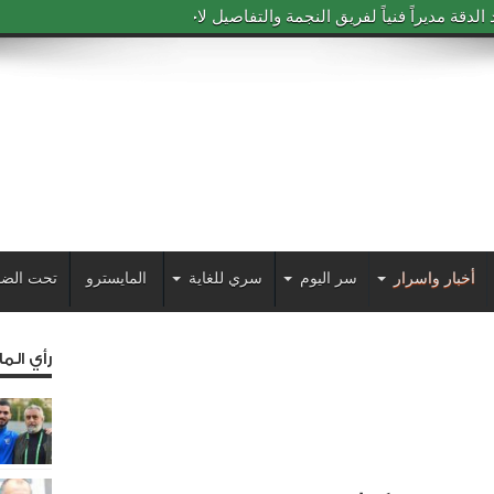
دقة مديراً فنياً لفريق النجمة والتفاصيل لاحقاً
أخبار واسرار
سر اليوم
سري للغاية
المايسترو
تحت الضو
رأي الم