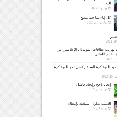
الله
يوليو 6, 2025
كل إناء بما فيه ينضح
مارس 31, 2025
خطير
 تهريب بطاقات المونديال للإعلاميين من
 القدم اللبناني
جديد للعبة كرة السلة وفشل آخر للعبة كرة
 2022
إتحاد ناجح وإتحاد فاشل
يوليو 25, 2022
السبب تداول السلطة بإنتظام
يوليو 24, 2022