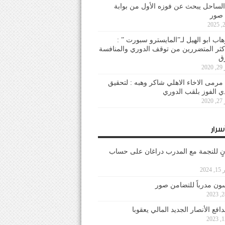
لساحل يبحث عن فوزه الأول من بوابة
 صور
هاب ابو الهيل لـ”المايسترو سبورت ” :
أكثر المتضررين من توقف الدوري والمنافسة
20
رمى الاخاء الاهلي شاكر وهبه : لتحقيق
دي الفوز بلقب الدوري
20
سرار
نٍ للنجمة مع المدرب دراغان على حساب
202
ون مدرباً للتضامن صور
فع الأنصار الجديد المالي يعقوبا