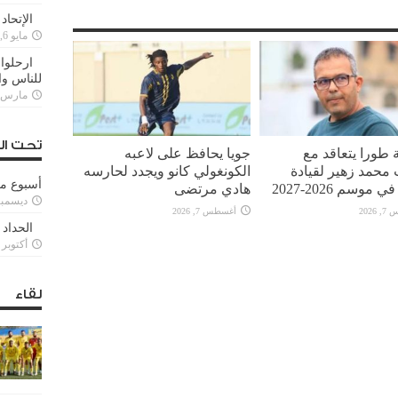
الإتحاد
مايو 6, 2022
ارحلوا 
للناس وا
مارس 25, 022
تحت ال
 طورا يتعاقد مع
جويا يحافظ على لاعبه
محمد زهير لقيادة
الكونغولي كانو ويجدد لحارسه
أسبوع م
 موسم 2026-2027
هادي مرتضى
ديسمبر 11, 3
2026
أغسطس 7, 2026
الحداد 
أكتوبر 6, 2021
لقاء