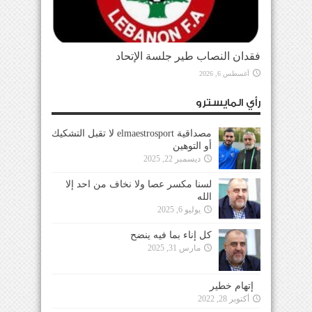
فقدان النصاب طير جلسة الإتحاد
أغسطس 6, 2026
رأي المايسترو
مصداقية elmaestrosport لا تقبل التشكيك
أو التوهين
ديسمبر 22, 2025
لسنا مكسر عصا ولا نخاف من احد إلا
الله
يوليو 6, 2025
كل إناء بما فيه ينضح
مارس 31, 2025
إتهام خطير
أكتوبر 28, 2022