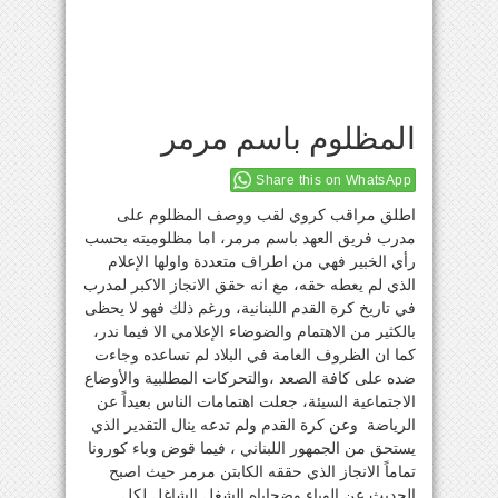
المظلوم باسم مرمر
Share this on WhatsApp
اطلق مراقب كروي لقب ووصف المظلوم على
مدرب فريق العهد باسم مرمر، اما مظلوميته بحسب
رأي الخبير فهي من اطراف متعددة واولها الإعلام
الذي لم يعطه حقه، مع انه حقق الانجاز الاكبر لمدرب
في تاريخ كرة القدم اللبنانية، ورغم ذلك فهو لا يحظى
بالكثير من الاهتمام والضوضاء الإعلامي الا فيما ندر،
كما ان الظروف العامة في البلاد لم تساعده وجاءت
ضده على كافة الصعد ،والتحركات المطلبية والأوضاع
الاجتماعية السيئة، جعلت اهتمامات الناس بعيداً عن
الرياضة وعن كرة القدم ولم تدعه ينال التقدير الذي
يستحق من الجمهور اللبناني ، فيما قوض وباء كورونا
تماماً الانجاز الذي حققه الكابتن مرمر حيث اصبح
الحديث عن الوباء وضحاياه الشغل الشاغل لكل