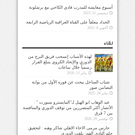
أسبوع معايشة للمدرب فادي الكاخي مع برشلونة
ديسمبر 11, 2023
الحداد معلقاً على القناة العراقية الرياضية الرابعة
أكتوبر 6, 2021
لقاء
لهذه الأسباب إنسحب فريق البرج من
الدوري والإتحاد الكروي يتبلغ القرار
رسمياً خلال ساعات
يناير 13, 2026
شباب الساحل يبحث عن فوزه الأول من بوابة
التضامن صور
يناير 26, 2025
عبد الوهاب ابو الهيل لـ”المايسترو سبورت ” :
الأنصار أكثر المتضررين من توقف الدوري والمنافسة
بين 7 فرق
نوفمبر 29, 2020
حارس مرمى الاخاء الاهلي شاكر وهبه : لتحقيق
حلم النادي الفوز بلقب الدوري