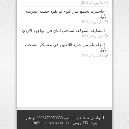
مارس 24, 2021
جاسبرت يجتمع ببدر اليوم ثم يقود حصته التدريبية
الأولى
مارس 24, 2021
التشكيلة المتوقعة لمنتخب لبنان في مواجهة الأردن
مارس 24, 2021
التزام تام من جميع اللاعبين في معسكر المنتخب
الأول
مارس 24, 2021
للتواصل معنا عبر الهاتف 0096170950660 او عبر
البريد الالكتروني
info@elmaestrosport.com