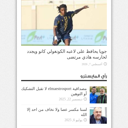
جويا يحافظ على لاعبه الكونغولي كانو ويجدد
لحارسه هادي مرتضى
أغسطس 7, 2026
رأي المايسترو
مصداقية elmaestrosport لا تقبل التشكيك
أو التوهين
ديسمبر 22, 2025
لسنا مكسر عصا ولا نخاف من احد إلا
الله
يوليو 6, 2025