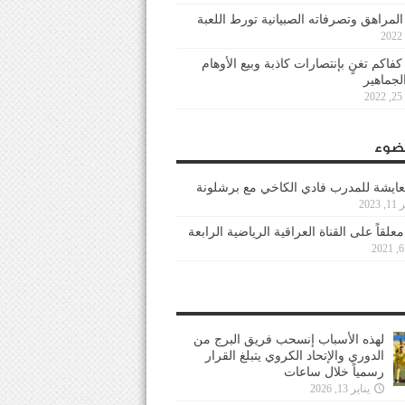
 المراهق وتصرفاته الصبيانية تورط اللعبة
كفاكم تغنٍ بإنتصارات كاذبة وبيع الأوهام
لجماهير
2
ضوء
عايشة للمدرب فادي الكاخي مع برشلونة
202
معلقاً على القناة العراقية الرياضية الرابعة
لهذه الأسباب إنسحب فريق البرج من
الدوري والإتحاد الكروي يتبلغ القرار
رسمياً خلال ساعات
يناير 13, 2026