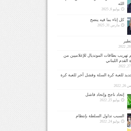
الله
يوليو 6, 2025
كل إناء بما فيه ينضح
مارس 31, 2025
خطير
 تهريب بطاقات المونديال للإعلاميين من
 القدم اللبناني
جديد للعبة كرة السلة وفشل آخر للعبة كرة
 2022
إتحاد ناجح وإتحاد فاشل
يوليو 25, 2022
السبب تداول السلطة بإنتظام
يوليو 24, 2022