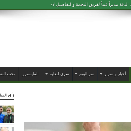
دقة مديراً فنياً لفريق النجمة والتفاصيل لاحقاً
أخبار واسرار
سر اليوم
سري للغاية
المايسترو
تحت الض
رأي الم