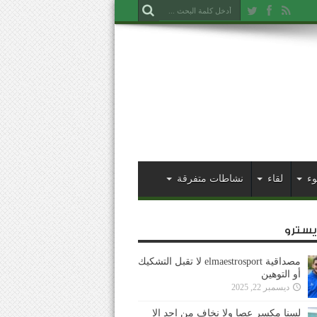
وء
لقاء
نشاطات متفرقة
ايسترو
مصداقية elmaestrosport لا تقبل التشكيك
أو التوهين
ديسمبر 22, 2025
لسنا مكسر عصا ولا نخاف من احد إلا