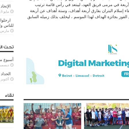
أربعة في مرمى فريق العهد، ليبتعد في رأس قائمة ترتيب
الإتحاد
ء إسلام البتران بفارق أربعة أهداف، وستة أهداف عن أربعة
مايو 6, 2022
 الفوز بجائزة الهداف لهذا الموسم ، ليخلف بذلك زميله السابق
ارحلوا 
للناس وا
مارس 25, 022
تحت ال
أسبوع م
ديسمبر 11, 3
الحداد 
أكتوبر 6, 2021
لقاء