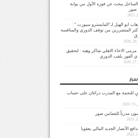
لساحل يبحث عن فوزه الأول من بوابة
 صور
هاب ابو الهيل لـ”المايسترو سبورت ” :
أكثر المتضررين من توقف الدوري والمنافسة
20
رمى الاخاء الاهلي شاكر وهبه : لتحقيق
دي الفوز بلقب الدوري
20
سرار
نٍ للنجمة مع المدرب دراغان على حساب
202
ون مدرباً للتضامن صور
فع الأنصار الجديد المالي يعقوبا