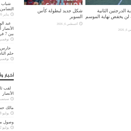
شباب ا
التضامن
ة الدرجتين الثانية
شكل جديد لبطولة كأس
يناير 26, 2025
ة لن يخفض نهاية الموسم
السوبر
عبد الو
أغسطس 6, 2026
الأنصار 
2026
بين 7 فرق
نوفمبر 29, 20
حارس م
حلم النا
نوفمبر 27, 20
أخبار وأ
لقب ثا
الأنصار
سبتمبر 15, 4
مالك حس
يوليو 28, 2023
وصول مدا
يوليو 12, 2023