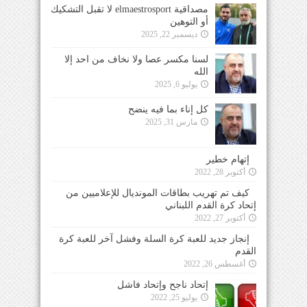
مصداقية elmaestrosport لا تقبل التشكيك
أو التوهين
ديسمبر 22, 2025
لسنا مكسر عصا ولا نخاف من احد إلا
الله
يوليو 6, 2025
كل إناء بما فيه ينضح
مارس 31, 2025
إتهام خطير
أكتوبر 28, 2022
كيف تم تهريب بطاقات المونديال للإعلاميين من
إتحاد كرة القدم اللبناني
أكتوبر 27, 2022
إنجاز جديد للعبة كرة السلة وفشل آخر للعبة كرة
القدم
أغسطس 26, 2022
إتحاد ناجح وإتحاد فاشل
يوليو 25, 2022