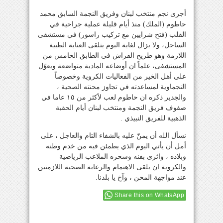
أجرى نجم منتخب لبنان وفريق النجمة السابق محمد
حاطوم (الملك) منذ أيام قليلة عملية جراحية في
القلب (فتح شرايين مع تركيب راسور) في مستشفى
الساحل، ولا يزال لغاية اليوم يتلقى العناية الطبية
اللازمة وهو طريح الفراش في الطابق الخامس من
المستشفى، علماً ان أوضاعه المادية متواضعة ويعوّل
على أهل الخير من الفعاليات الكروية وخصوصاً
النجماوية لمساعدته في تجاوز محنته الصحية ،
والجدير ذكره ان حاطوم لعب لأكثر من ١٥ عاما في
صفوف فريق النجمة ومنتخب لبنان أيام الحقبة
الذهبية للفريق النبيذي .
نسأل الله أن يمنّ عليه بالشفاء التام والعاجل ، على
أمل أن يأتي اليوم الذي يطمئن فيه من خدم وطنه
وبلاده ، واثرى بفنه وسحره الملاعب الرياضية
والكروية ان يلقى الاهتمام والرعاية الصحية اللازمتين
عند مواجهة المحن ، وآخ يا بلدنا.
Share this on WhatsApp