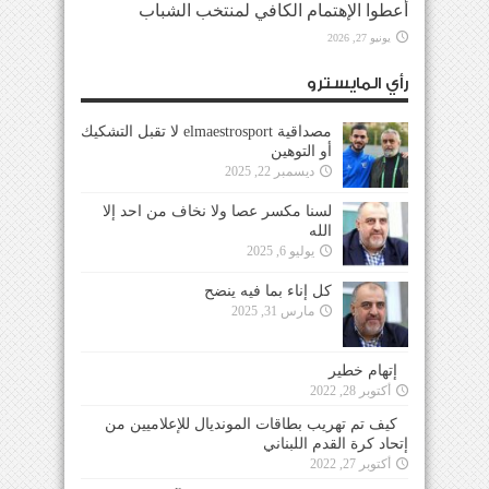
أعطوا الإهتمام الكافي لمنتخب الشباب
يونيو 27, 2026
رأي المايسترو
مصداقية elmaestrosport لا تقبل التشكيك
أو التوهين
ديسمبر 22, 2025
لسنا مكسر عصا ولا نخاف من احد إلا
الله
يوليو 6, 2025
كل إناء بما فيه ينضح
مارس 31, 2025
إتهام خطير
أكتوبر 28, 2022
كيف تم تهريب بطاقات المونديال للإعلاميين من
إتحاد كرة القدم اللبناني
أكتوبر 27, 2022