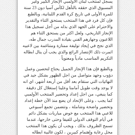
يسجل لمنتخب لبنان الأولمبي الإنجاز الكبير وغير
المسبوق الذي حققه بالتأهل لكأس آسيا دون 23 سنة
للمرة الأولى في تاريخ كرة القدم اللبنانية، وبالطبع
فإن كل فرد في هذا المنتخب يستحق الثناء والتقدير
والاحترام على الجهد الذي بذله من أجل تسجيل هذا
الإنجاز التاريخي، ولعل اكثر من يستحق الثناء هم
اللاعبون وجهازهم الفني بقيادة المدرب جمال طه،
الذي نجح في إيجاد توليفة ممتازة ومتناغمة بين لاعبيه
اثمرت ذلك الإنتصار الرائع والذي يجب أن ينال ابطاله
التكريم المناسب مادياً ومعنوياً .
وبالطبع فإن هذا الإنجاز الجميل يحتاج لتحصين وعمل
دؤوب وجهد متواصل من اجل الظهور بشكل جيد في
النهائيات التي ستقام بعد أقل من أربعة أشهر، اي انه
لا يوجد وقت طويل أمامنا وعلينا إستغلال كل دقيقة
كما ينبغي، من اجل إعداد وتحضير المنتخب الأولمبي
كما يجب ، وعلى الإتحاد ان يضع منذ الآن خطة إعداد
وتحضير واضحة وشاملة ، وتتضمن تجمع أسبوعي
للاعبي هذا المنتخب مع خوض مباريات بشكل دائم
في أيام التوقف الدولي للفيفا وحتى خارجها، عندما
تسمح الظروف بذلك ، ويجب أن يكون هذا المنتخب
محل رعاية وإهتمام كبيرين ، لكون غالبية ابطاله