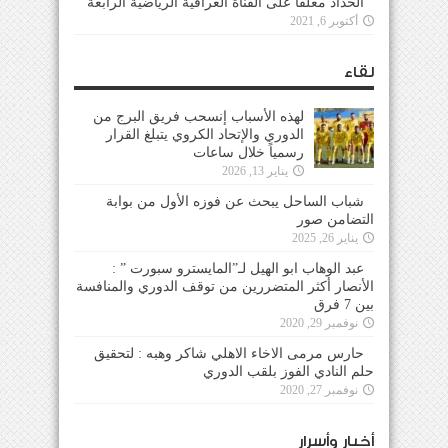
الحداد معلقاً على القناة العراقية الرياضية الرابعة
أكتوبر 6, 2021
لقاء
لهذه الأسباب إنسحب فريق البرج من
الدوري والإتحاد الكروي يتبلغ القرار
رسمياً خلال ساعات
يناير 13, 2026
شباب الساحل يبحث عن فوزه الأول من بوابة
التضامن صور
يناير 26, 2025
عبد الوهاب ابو الهيل لـ”المايسترو سبورت ” :
الأنصار أكثر المتضررين من توقف الدوري والمنافسة
بين 7 فرق
نوفمبر 29, 2020
حارس مرمى الاخاء الاهلي شاكر وهبه : لتحقيق
حلم النادي الفوز بلقب الدوري
نوفمبر 27, 2020
أخبار وأسرار