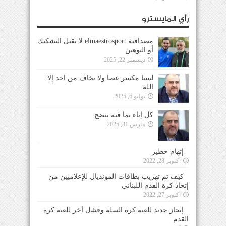
رأي المايسترو
مصداقية elmaestrosport لا تقبل التشكيك
أو التوهين
ديسمبر 22, 2025
لسنا مكسر عصا ولا نخاف من احد إلا
الله
يوليو 6, 2025
كل إناء بما فيه ينضح
مارس 31, 2025
إتهام خطير
أكتوبر 28, 2022
كيف تم تهريب بطاقات المونديال للإعلاميين من
إتحاد كرة القدم اللبناني
أكتوبر 27, 2022
إنجاز جديد للعبة كرة السلة وفشل آخر للعبة كرة
القدم