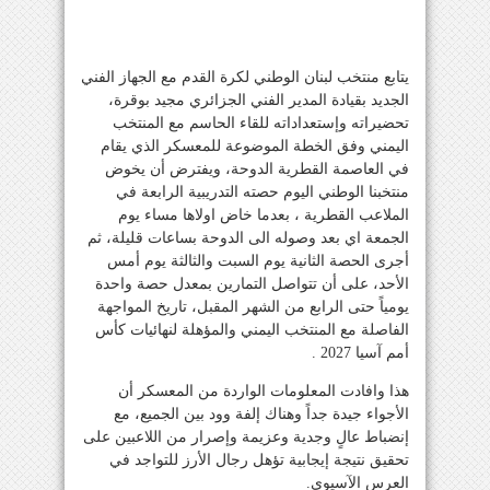
يتابع منتخب لبنان الوطني لكرة القدم مع الجهاز الفني
الجديد بقيادة المدير الفني الجزائري مجيد بوقرة،
تحضيراته وإستعداداته للقاء الحاسم مع المنتخب
اليمني وفق الخطة الموضوعة للمعسكر الذي يقام
في العاصمة القطرية الدوحة، ويفترض أن يخوض
منتخبنا الوطني اليوم حصته التدريبية الرابعة في
الملاعب القطرية ، بعدما خاض اولاها مساء يوم
الجمعة اي بعد وصوله الى الدوحة بساعات قليلة، ثم
أجرى الحصة الثانية يوم السبت والثالثة يوم أمس
الأحد، على أن تتواصل التمارين بمعدل حصة واحدة
يومياً حتى الرابع من الشهر المقبل، تاريخ المواجهة
الفاصلة مع المنتخب اليمني والمؤهلة لنهائيات كأس
أمم آسيا 2027 .
هذا وافادت المعلومات الواردة من المعسكر أن
الأجواء جيدة جداً وهناك إلفة وود بين الجميع، مع
إنضباط عالٍ وجدية وعزيمة وإصرار من اللاعبين على
تحقيق نتيجة إيجابية تؤهل رجال الأرز للتواجد في
العرس الآسيوي.