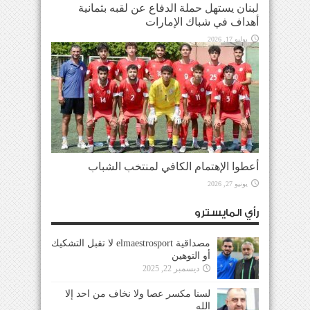
لبنان يستهل حملة الدفاع عن لقبه بثمانية
أهداف في شباك الإمارات
يوليو 17, 2026
أعطوا الإهتمام الكافي لمنتخب الشباب
يونيو 27, 2026
رأي المايسترو
مصداقية elmaestrosport لا تقبل التشكيك
أو التوهين
ديسمبر 22, 2025
لسنا مكسر عصا ولا نخاف من احد إلا
الله