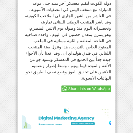
دولة الكويت ليقيم معسكر آخر يمتد حتى موعد
المباراة مع منتخب اليمن في التصفيات الآسيوية ،
في العاشر من الشهر الجاري في الملاعب الكويتية،
وقد باشر المنتخب الوطني اللبناني تمارينه
وتحضيراته اليوم منذ وصوله يوم الاثنين المنصرم،
وهو يتمرن بمعدل حصتين في اليوم ، واحدة صباحية
في القاعة المغلقة والثانية مسائية في الملعب
المفتوح الخاص بالتدريب، هذا وتنزل بعثة المنتخب
اللبناني في فندق هوليداي ان، وقد افدنا بأن الأجواء
جيدة جداً بين الجميع في المعسكر ويسود جو من
الألفة والمودة فيما بينهم ، وسط إصرار وتصميم
اللاعبين على تحقيق الفوز وقطع نصف الطريق نحو
النهائيات الآسيوية.
Share this on WhatsApp