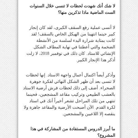
لا شك أنك شهدت لحظات لا تنسى خلال السنوات
الست الماضية ماذا تذكرين منها؟
لا أنسى عملية رفع السقف الكبرى، لقد كان إنجاز
كبير حينما انتهينا من الهيكل الخاص بالسقف! لقد
كانت بمثابة شرارة البدء لسلسة من الأنشطة
الضخمة والتي أعطتنا في نهاية المطاف الشكل
الإنشائي للاستاد. كان ذلك في نوفمبر 2018، لا زلت
أذكر هذا الإنجاز الكبير.
وأذكر أيضاً اكتمال أعمال واجهة الاستاد. إنها لحظات
لا تنسى بعد أن ظهر الشكل النهائي لفكرة جوهرة
الصحراء. أضف إلى ذلك لحظات فرش أرضية الاستاد
بالعشب الطبيعي وتركيب مقاعد المشجعين، فحينما
تنتهي من تلك المراحل تشعر أخيراً أنك في استاد
لكرة القدم. الآن أصبحت الأرضية والمقاعد جاهزة ولا
ينقصه إلا اللاعبين والمشجعين.
ما أبرز الدروس المستفادة من المشاركة في هذا
المشروع؟