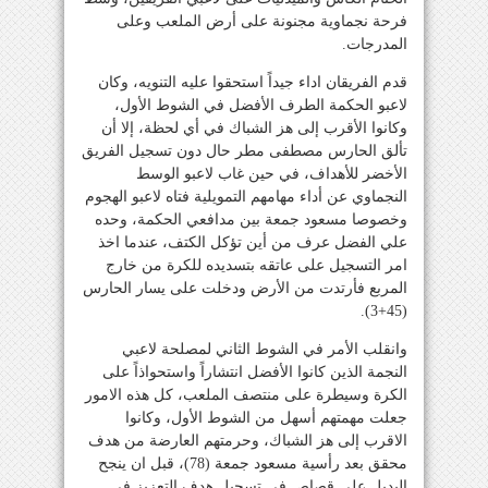
فرحة نجماوية مجنونة على أرض الملعب وعلى
المدرجات.
قدم الفريقان اداء جيداً استحقوا عليه التنويه، وكان
لاعبو الحكمة الطرف الأفضل في الشوط الأول،
وكانوا الأقرب إلى هز الشباك في أي لحظة، إلا أن
تألق الحارس مصطفى مطر حال دون تسجيل الفريق
الأخضر للأهداف، في حين غاب لاعبو الوسط
النجماوي عن أداء مهامهم التمويلية فتاه لاعبو الهجوم
وخصوصا مسعود جمعة بين مدافعي الحكمة، وحده
علي الفضل عرف من أين تؤكل الكتف، عندما اخذ
امر التسجيل على عاتقه بتسديده للكرة من خارج
المربع فأرتدت من الأرض ودخلت على يسار الحارس
(45+3).
وانقلب الأمر في الشوط الثاني لمصلحة لاعبي
النجمة الذين كانوا الأفضل انتشاراً واستحواذاً على
الكرة وسيطرة على منتصف الملعب، كل هذه الامور
جعلت مهمتهم أسهل من الشوط الأول، وكانوا
الاقرب إلى هز الشباك، وحرمتهم العارضة من هدف
محقق بعد رأسية مسعود جمعة (78)، قبل ان ينجح
البديل علي قصاص في تسجيل هدف التعزيز في