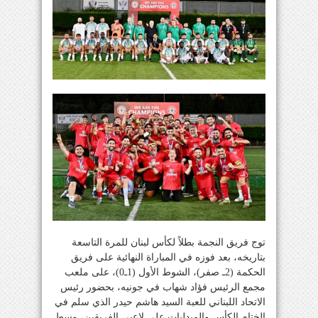
توج فريق النجمة بطلاً لكأس لبنان للمرة التاسعة
بتاريخه، بعد فوزه في المباراة النهائية على فريق
الحكمة (2ـ صفر)، الشوط الأول (1ـ0)، على ملعب
مجمع الرئيس فؤاد شهاب في جونيه، بحضور رئيس
الاتحاد اللبناني للعبة السيد هاشم حيدر الذي سلم في
الختام الكأس والميدليات على لاعبي الفريقين، وسط