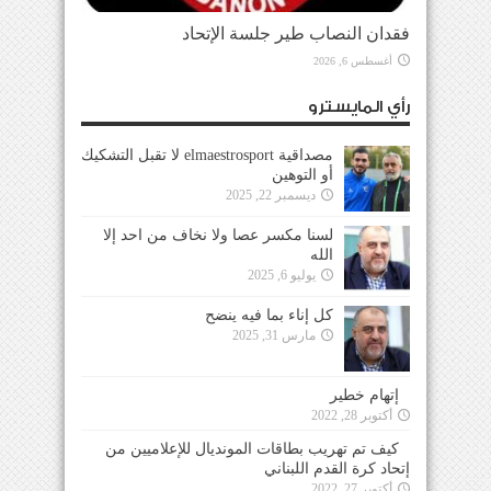
فقدان النصاب طير جلسة الإتحاد
أغسطس 6, 2026
رأي المايسترو
مصداقية elmaestrosport لا تقبل التشكيك
أو التوهين
ديسمبر 22, 2025
لسنا مكسر عصا ولا نخاف من احد إلا
الله
يوليو 6, 2025
كل إناء بما فيه ينضح
مارس 31, 2025
إتهام خطير
أكتوبر 28, 2022
كيف تم تهريب بطاقات المونديال للإعلاميين من
إتحاد كرة القدم اللبناني
أكتوبر 27, 2022