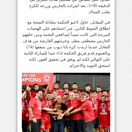
الدقيقة 90+3، بعد انفراده بالحارس وزرعه للكرة
بقلب الشباك.
في المقابل، حاول لاعبو الحكمة معادلة النتيجة مع
انطلاق الشوط الثاني، عبر اعتمادهم على الهجمات
المرتدة التي كانت صيداً لمدافعي النجمة ومن خلفهم
الحارس مصطفى مطر، وحرمتهم العارضة من هدف
التعادل عندما ارتدت كرة بابا ديوب من سقفها (74).
وبالعموم قدم فريق الحكمة اداء جيدا للمباراة الثانية
على التوالي لكنه لم يوفق في تحقيق الفوز، لكنه
استحق التنويه والاحترام.