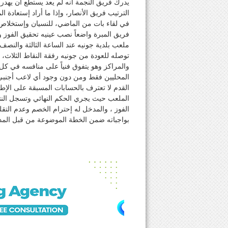
يدرك فريق النجمة أنه لم يعد يستطع ان يهدر ا
الترتيب فريق الأنصار، وإذا ما أراد إستعادة 
في لقاء بات من الماضي، للنسيان وإستخلاص ال
فريق المبرة واضعاً نصب عينيه تحقيق الفوز وج
ملعب بلدية جونيه عند الساعة الثالثة والنصف
توصله للعودة من جونيه رفقة النقاط الثلاث،
والمراكز وهو يتفوق فنياً على منافسه في كل 
المحليين فقط ومن دون وجود أي لاعب أجنبي م
القدم لا تعترف بالحسابات المسبقة على الإ
الملعب حيث يجري الحكم النهائي وتسجل الن
الفوز ، والمدخل له إحترام الخصم وعدم التق
بواجباته ضمن الخطة الموضوعة من قبل الم