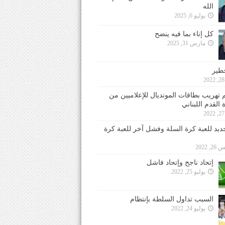
الله
يوليو 6, 2025
كل إناء بما فيه ينضح
مارس 31, 2025
خطير
 تهريب بطاقات المونديال للإعلاميين من
 القدم اللبناني
جديد للعبة كرة السلة وفشل آخر للعبة كرة
 2022
إتحاد ناجح وإتحاد فاشل
يوليو 25, 2022
السبب تداول السلطة بإنتظام
يوليو 24, 2022