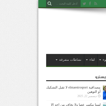
وء
لقاء
نشاطات متفرقة
ايسترو
مصداقية elmaestrosport لا تقبل التشكيك
أو التوهين
ديسمبر 22, 2025
لسنا مكسر عصا ولا نخاف من احد إلا