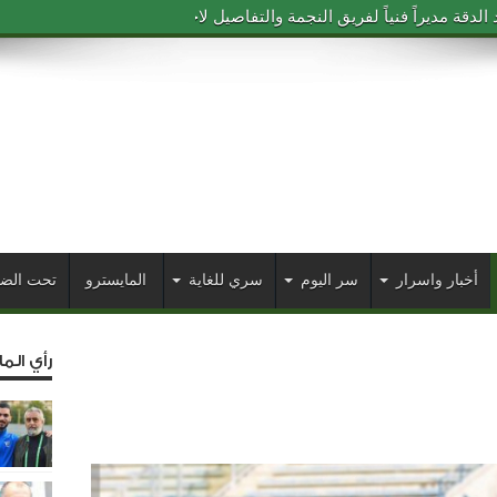
دقة مديراً فنياً لفريق النجمة والتفاصيل لاحقاً
أخبار واسرار
سر اليوم
سري للغاية
المايسترو
تحت الض
رأي الم