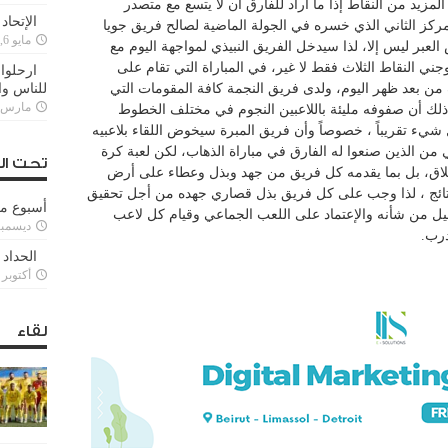
لمزيد من النقاط إذا ما أراد للفارق ان لا يتسع مع متصدر
الإتحاد
المركز الثاني الذي خسره في الجولة الماضية لصالح فريق جويا
مايو 6, 2022
عبر ليس إلا، لذا سيدخل الفريق النبيذي لمواجهة اليوم مع
ني النقاط الثلاث فقط لا غير، في المباراة التي تقام على
ارحلوا 
للناس وا
 من بعد ظهر اليوم، ولدى فريق النجمة كافة المقومات التي
مارس 25, 022
 ذلك أن صفوفه مليئة باللاعبين النجوم في مختلف الخطوط
شيء تقريباً ، خصوصاً وأن فريق المبرة سيخوض اللقاء بلاعبيه
ن الذين صنعوا له الفارق في مباراة الذهاب، لكن لعبة كرة
تحت ال
طلاق، بل بما يقدمه كل فريق من جهد وبذل وعطاء على أرض
تائج ، لذا وجب على كل فريق بذل قصاري جهده من أجل تحقيق
أسبوع م
ليل من شأنه والإعتماد على اللعب الجماعي وقيام كل لاعب
ديسمبر 11, 3
درب.
الحداد 
أكتوبر 6, 2021
لقاء