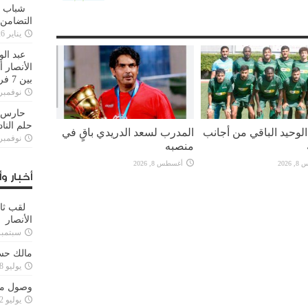
شباب ا
التضامن
يناير 26, 2025
عبد الو
الأنصار 
بين 7 فرق
نوفمبر 29, 20
حارس م
حلم النا
لوحيد الباقي من أجانب
المدرب لسعد الدريدي باقٍ في
نوفمبر 27, 20
منصبه
2026
أغسطس 8, 2026
أخبار وأ
لقب ثا
الأنصار
سبتمبر 15, 4
مالك حس
يوليو 28, 2023
وصول مدا
يوليو 12, 2023