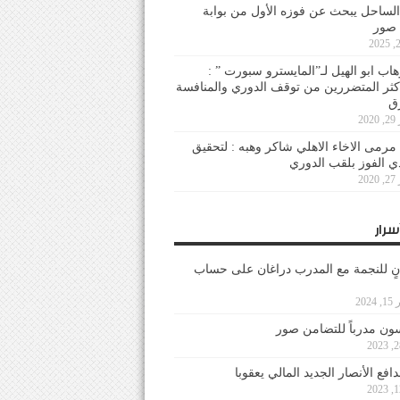
لساحل يبحث عن فوزه الأول من بوابة
 صور
هاب ابو الهيل لـ”المايسترو سبورت ” :
أكثر المتضررين من توقف الدوري والمنافسة
20
رمى الاخاء الاهلي شاكر وهبه : لتحقيق
دي الفوز بلقب الدوري
20
سرار
نٍ للنجمة مع المدرب دراغان على حساب
202
ون مدرباً للتضامن صور
فع الأنصار الجديد المالي يعقوبا