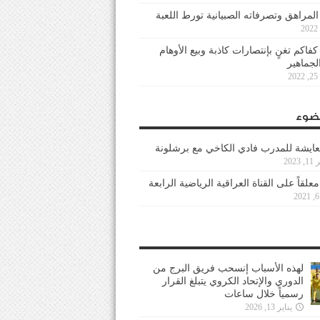
 المراهق وتصرفاته الصبيانية تورط اللعبة
كفاكم تغنٍ بإنتصارات كاذبة وبيع الأوهام
لجماهير
2
ضوء
عايشة للمدرب فادي الكاخي مع برشلونة
202
معلقاً على القناة العراقية الرياضية الرابعة
لهذه الأسباب إنسحب فريق البرج من
الدوري والإتحاد الكروي يتبلغ القرار
رسمياً خلال ساعات
يناير 13, 2026