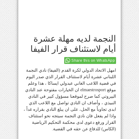
النجمة لديه مهلة عشرة
أيام لاستئناف قرار الفيفا
Share this on WhatsApp
امهل الاتحاد الدولي لكرة القدم (الفيفا) نادي النجمة
اللبناني عشرة أيام لاستئناف القرار الذي صدر اليوم
في قضية اللاعب الغاني عبدولي ايساكا ، هذا وعلم
موقع elmaestrosport ان الخيارات مفتوحة عند النادي
البيروتي كما صرح لموقعنا مسؤول كبير في النادي
النبيذي ، وأضاف ان النادي تواصل مع اللاعب الذي
ابدى تجاوباً مع الحل، على ان يبلغ النادي بقراره غداً ،
واذا لم يفعل فان نادي النجمة سيتجه نحو استئناف
القرار ورفع دعوى لدى محكمة التحكيم الرياضية
(الكاس) للدفاع عن حقه في القضية.