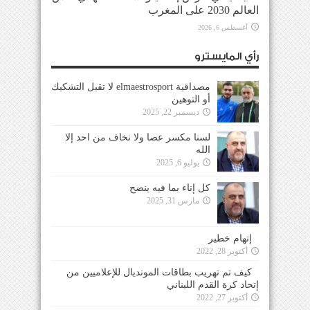
العالم 2030 على المغرب
أغسطس 6, 2026
رأي المايسترو
مصداقية elmaestrosport لا تقبل التشكيك
أو التوهين
ديسمبر 22, 2025
لسنا مكسر عصا ولا نخاف من احد إلا
الله
يوليو 6, 2025
كل إناء بما فيه ينضح
مارس 31, 2025
إتهام خطير
أكتوبر 28, 2022
كيف تم تهريب بطاقات المونديال للإعلاميين من
إتحاد كرة القدم اللبناني
أكتوبر 27, 2022