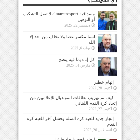
رأي المايسترو
مصداقية elmaestrosport لا تقبل التشكيك
أو التوهين
ديسمبر 22, 2025
لسنا مكسر عصا ولا نخاف من احد إلا
الله
يوليو 6, 2025
كل إناء بما فيه ينضح
مارس 31, 2025
إتهام خطير
أكتوبر 28, 2022
كيف تم تهريب بطاقات المونديال للإعلاميين من
إتحاد كرة القدم اللبناني
أكتوبر 27, 2022
إنجاز جديد للعبة كرة السلة وفشل آخر للعبة كرة
القدم
أغسطس 26, 2022
إتحاد ناجح وإتحاد فاشل