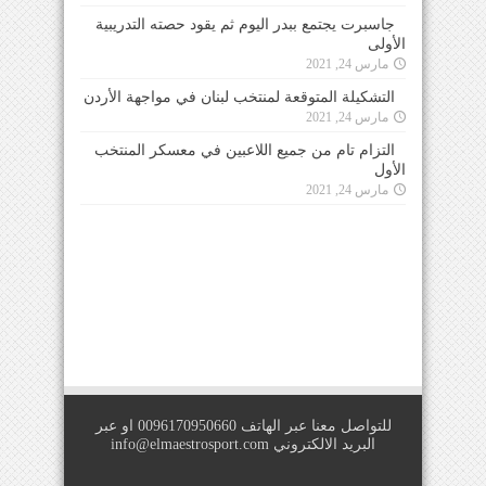
جاسبرت يجتمع ببدر اليوم ثم يقود حصته التدريبية
الأولى
مارس 24, 2021
التشكيلة المتوقعة لمنتخب لبنان في مواجهة الأردن
مارس 24, 2021
التزام تام من جميع اللاعبين في معسكر المنتخب
الأول
مارس 24, 2021
للتواصل معنا عبر الهاتف 0096170950660 او عبر
البريد الالكتروني
info@elmaestrosport.com