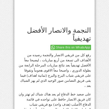
النجمة والانصار الأفضل
تهديفياً
Share this on WhatsApp
رفع كل من فريقي الانصار والنجمة رصيده من
الأهداف الى تسعة من أربع مباريات ، ليصبحا معاً
الأفضل تهديفياً بعد نتائج مباريات المرحلة الرابعة من
بطولة الدوري ، واصبحا معاً الاقوى هجوماً وتفوقا
على فريقي شباب البرج والبرج (ثمانية اهداف) فيما
بقى فريق التضامن صور الوحيد الذي لم يهز الشباك
بعد ،
على صعيد خط الدفاع لم يعد هناك شباك لم تهتز وان
كان فريق الانصار حافظ على تواجده في قائمة
الدفاع الأصلب (هدف واحد) مع فريقي شباب