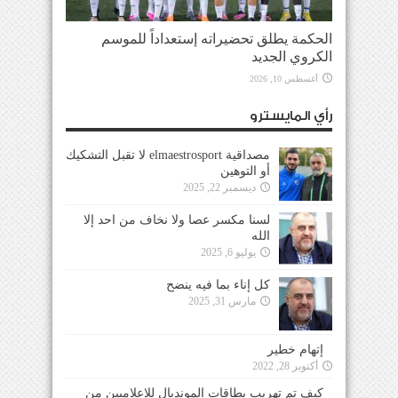
الحكمة يطلق تحضيراته إستعداداً للموسم
الكروي الجديد
أغسطس 10, 2026
رأي المايسترو
مصداقية elmaestrosport لا تقبل التشكيك
أو التوهين
ديسمبر 22, 2025
لسنا مكسر عصا ولا نخاف من احد إلا
الله
يوليو 6, 2025
كل إناء بما فيه ينضح
مارس 31, 2025
إتهام خطير
أكتوبر 28, 2022
كيف تم تهريب بطاقات المونديال للإعلاميين من