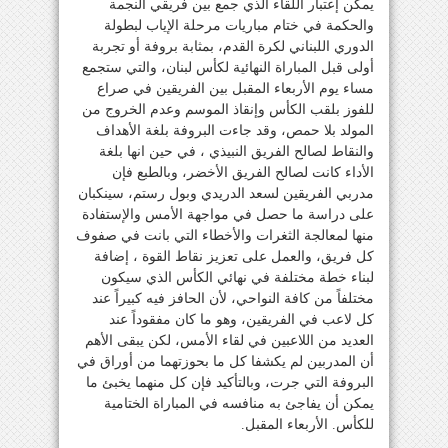
يمكن إعتبار اللقاء الذي جمع بين فريقي النجمة
والحكمة في ختام مباريات مرحلة الإياب لبطولة
الدوري اللبناني لكرة القدم، بمثابة بروفة أو تجربة
أولى قبل المباراة النهائية لكأس لبنان، والتي ستجمع
مساء يوم الأربعاء المقبل بين الفريقين في صراع
للفوز بلقب الكأس وإنقاذ الموسم وعدم الخروج من
المولد بلا حمص، وقد جاءت البروفة بلغة الأهداف
والنقاط لصالح الفريق النبيذي ، في حين انها بلغة
الأداء كانت لصالح الفريق الأخضر، وبالطبع فإن
مدربي الفريقين لسعد الدريدي وبول رستم، سينكبان
على دراسة ما حصل في مواجهة الأمس والإستفادة
منها لمعالجة الثغرات والأخطاء التي بانت في صفوف
كل فريق، والعمل على تعزيز نقاط القوة ، إضافة
لبناء خطة مختلفة في نهائي الكأس الذي سيكون
مختلفاً من كافة النواحي، لأن الحافز فيه كبيراً عند
كل لاعب في الفريقين، وهو ما كان مفقوداً عند
العديد من اللاعبين في لقاء الأمس، لكن يبقى الأهم
أن المدربين لم يكشفا كل ما بحوزتهما من أوراق في
البروفة التي جرت، وبالتأكيد فإن كل منهما يخبئ ما
يمكن أن يفاجئ به منافسه في المباراة الختامية
للكأس. الأربعاء المقبل.