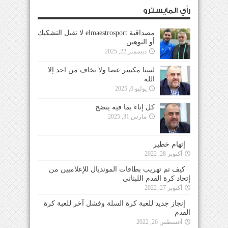
رأي المايسترو
مصداقية elmaestrosport لا تقبل التشكيك
أو التوهين
ديسمبر 22, 2025
لسنا مكسر عصا ولا نخاف من احد إلا
الله
يوليو 6, 2025
كل إناء بما فيه ينضح
مارس 31, 2025
إتهام خطير
أكتوبر 28, 2022
كيف تم تهريب بطاقات المونديال للإعلاميين من
إتحاد كرة القدم اللبناني
أكتوبر 27, 2022
إنجاز جديد للعبة كرة السلة وفشل آخر للعبة كرة
القدم
أغسطس 26, 2022