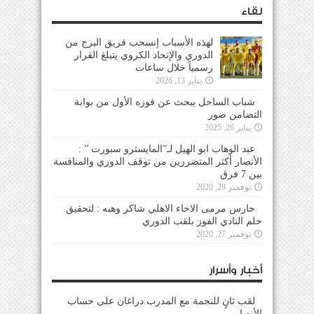
لقاء
لهذه الأسباب إنسحب فريق البرج من
الدوري والإتحاد الكروي يتبلغ القرار
رسمياً خلال ساعات
يناير 13, 2026
شباب الساحل يبحث عن فوزه الأول من بوابة
التضامن صور
يناير 26, 2025
عبد الوهاب ابو الهيل لـ”المايسترو سبورت ” :
الأنصار أكثر المتضررين من توقف الدوري والمنافسة
بين 7 فرق
نوفمبر 29, 2020
حارس مرمى الاخاء الاهلي شاكر وهبه : لتحقيق
حلم النادي الفوز بلقب الدوري
نوفمبر 27, 2020
أخبار وأسرار
لقب ثانٍ للنجمة مع المدرب دراغان على حساب
الأنصار