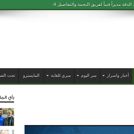
دقة مديراً فنياً لفريق النجمة والتفاصيل لاحقاً
أخبار واسرار
سر اليوم
سري للغاية
المايسترو
تحت الض
رأي الم