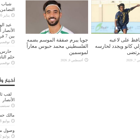
شباب ا
التضامن
يناير 26, 2025
عبد الو
الأنصار 
بين 7 فرق
افظ على لاعبه
جويا يبرم صفقة الموسم بضمه
نوفمبر 29, 20
لي كانو ويجدد لحارسه
الفلسطيني محمد حبوس معاراً
حارس م
رتضى
لموسمين
حلم النا
2026
أغسطس 6, 2026
نوفمبر 27, 20
أخبار وأ
لقب ثا
الأنصار
سبتمبر 15, 4
مالك حس
يوليو 28, 2023
وصول مدا
يوليو 12, 2023