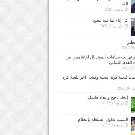
الله
يوليو 6, 2025
كل إناء بما فيه ينضح
مارس 31, 2025
خطير
 تهريب بطاقات المونديال للإعلاميين من
 القدم اللبناني
جديد للعبة كرة السلة وفشل آخر للعبة كرة
 2022
إتحاد ناجح وإتحاد فاشل
يوليو 25, 2022
السبب تداول السلطة بإنتظام
يوليو 24, 2022