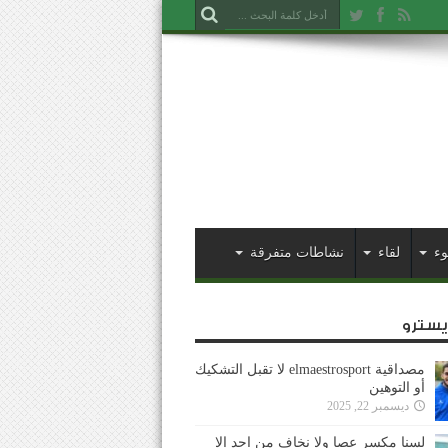
وء
لقاء
نشاطات متفرقة
ايسترو
مصداقية elmaestrosport لا تقبل التشكيك
أو التوهين
ديسمبر 22, 2025
لسنا مكسر عصا ولا نخاف من احد إلا