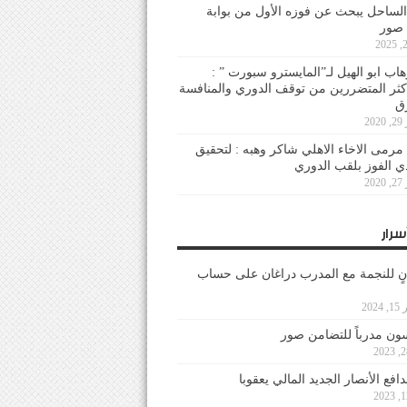
لساحل يبحث عن فوزه الأول من بوابة
 صور
هاب ابو الهيل لـ”المايسترو سبورت ” :
أكثر المتضررين من توقف الدوري والمنافسة
20
رمى الاخاء الاهلي شاكر وهبه : لتحقيق
دي الفوز بلقب الدوري
20
سرار
نٍ للنجمة مع المدرب دراغان على حساب
202
ون مدرباً للتضامن صور
فع الأنصار الجديد المالي يعقوبا