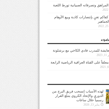
 المراهق وتصرفاته الصبيانية تورط اللعبة
كفاكم تغنٍ بإنتصارات كاذبة وبيع الأوهام
لجماهير
2
ضوء
عايشة للمدرب فادي الكاخي مع برشلونة
202
معلقاً على القناة العراقية الرياضية الرابعة
لهذه الأسباب إنسحب فريق البرج من
الدوري والإتحاد الكروي يتبلغ القرار
رسمياً خلال ساعات
يناير 13, 2026