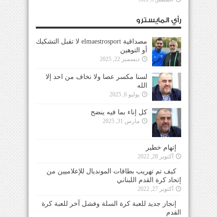
رأي المايسترو
مصداقية elmaestrosport لا تقبل التشكيك
أو التوهين
ديسمبر 22, 2025
لسنا مكسر عصا ولا نخاف من احد إلا
الله
يوليو 6, 2025
كل إناء بما فيه ينضح
مارس 31, 2025
إتهام خطير
أكتوبر 28, 2022
كيف تم تهريب بطاقات المونديال للإعلاميين من
إتحاد كرة القدم اللبناني
أكتوبر 27, 2022
إنجاز جديد للعبة كرة السلة وفشل آخر للعبة كرة
القدم