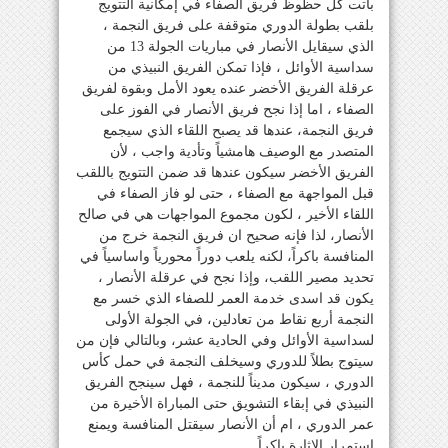
باتت كل حظوظ فريق الصفاء في إمكانية التتويج
بلقب بطولة الدوري متوقفة على فريق النجمة ،
الذي سيقايل الأنصار في مباريات الجولة 13 من
سداسية الأوائل ، فإذا تمكن الفريق النبيذي من
عرقلة الفريق الأخضر عنده يعود الأمل وبقوة لفريق
الصفاء ، اما إذا نجح فريق الأنصار في الفوز على
فريق النجمة، عندها قد يصبح اللقاء الذي سيجمع
المتصدر مع الوصيف هامشياً وتأدية واجب ، لأن
الفريق الأخضر سيكون عندها قد ضمن التتويج باللقب
قبل المواجهة مع الصفاء ، حتى لو فاز الصفاء في
اللقاء الأخير ، لكون مجموع المواجهات هي في صالح
الأنصار، لذا فإنه صحيح ان فريق النجمة خرج من
المنافسة باكراً، لكنه يلعب دوراً محورياً واساسياً في
تحديد مصير اللقب، وإذا نجح في عرقلة الأنصار ،
يكون قد اسدى خدمة العمر للصفاء الذي خسر مع
النجمة أربع نقاط من تعادلين، في الجولة الأولى
لسداسية الأوائل وفي الحادية عشر، وبالتالي فإن من
سيتوج بطلاً للدوري وسيخلف النجمة في حمل كأس
الدوري ، سيكون مديناً للنجمة ، فهل سينجح الفريق
النبيذي في إبقاء التشويق حتى المباراة الأخيرة من
عمر الدوري ، ام أن الأنصار سيقتل المنافسة ويمنع
إستمرار الإثارة باكراً.