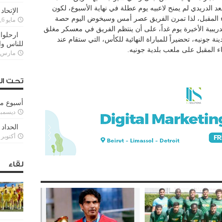
عد الدريدي لم يمنح لاعبيه يوم عطلة في نهاية الأسبوع، لكون
الإتحاد
اء المقبل، لذا تمرن الفريق عصر أمس وسيخوض اليوم حصة
مايو 6, 2022
ريبية الأخيرة يوم غداً، على أن ينتظم الفريق في معسكر مغلق
ارحلوا 
نة جونيه، تحضيراً للمباراة النهائية للكأس، التي ستقام عند
للناس وا
ء المقبل على ملعب بلدية جونيه.
مارس 25, 022
تحت ال
أسبوع م
ديسمبر 11, 3
الحداد 
أكتوبر 6, 2021
لقاء