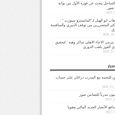
لساحل يبحث عن فوزه الأول من بوابة
 صور
هاب ابو الهيل لـ”المايسترو سبورت ” :
أكثر المتضررين من توقف الدوري والمنافسة
20
رمى الاخاء الاهلي شاكر وهبه : لتحقيق
دي الفوز بلقب الدوري
20
سرار
نٍ للنجمة مع المدرب دراغان على حساب
202
ون مدرباً للتضامن صور
فع الأنصار الجديد المالي يعقوبا