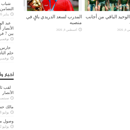
شباب ا
التضامن
يناير 26, 2025
لوحيد الباقي من أجانب
المدرب لسعد الدريدي باقٍ في
منصبه
عبد الو
الأنصار 
2026
أغسطس 8, 2026
بين 7 فرق
نوفمبر 29, 20
حارس م
حلم النا
نوفمبر 27, 20
أخبار وأ
لقب ثا
الأنصار
سبتمبر 15, 4
مالك حس
يوليو 28, 2023
وصول مدا
يوليو 12, 2023