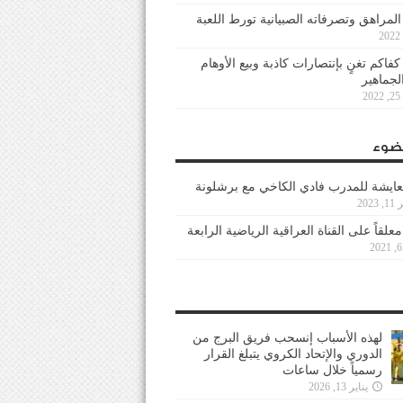
 المراهق وتصرفاته الصبيانية تورط اللعبة
كفاكم تغنٍ بإنتصارات كاذبة وبيع الأوهام
لجماهير
2
ضوء
عايشة للمدرب فادي الكاخي مع برشلونة
202
معلقاً على القناة العراقية الرياضية الرابعة
لهذه الأسباب إنسحب فريق البرج من
الدوري والإتحاد الكروي يتبلغ القرار
رسمياً خلال ساعات
يناير 13, 2026