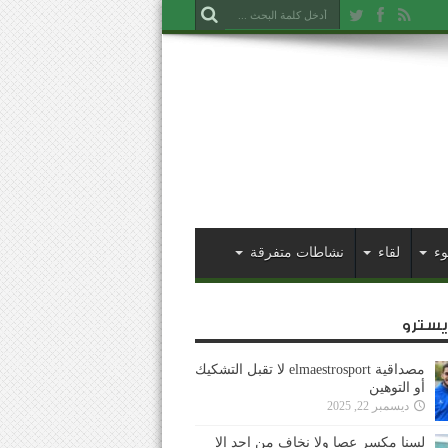
وء
لقاء
نشاطات متفرقة
ايسترو
مصداقية elmaestrosport لا تقبل التشكيك
أو التوهين
ديسمبر 22, 2025
لسنا مكسر عصا ولا نخاف من احد إلا