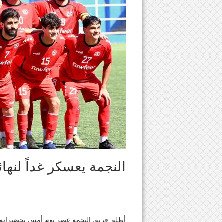
النجمة يعسكر غداً لنها
أطلق فريق النجمة عصر يوم أمس تحضيراته للم