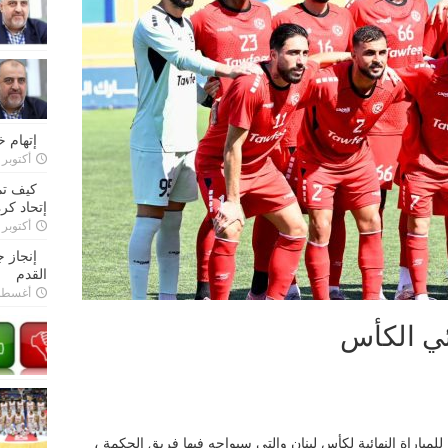
إتهام 
أكتوبر 28, 2022
كيف تم
إتحاد كرة
أكتوبر 27, 2022
إنجاز 
القدم
أغسطس 26,
ئي الكأس
باراة النهائية لكأس لبنان والتي سيواجه فيها فريق الحكمة ،