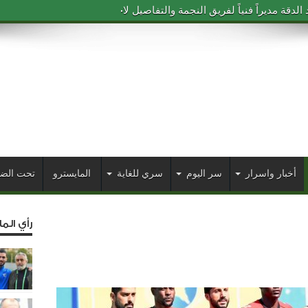
دقة مديراً فنياً لفريق النجمة والتفاصيل لاحقاً
أخبار واسرار
سر اليوم
سري للغاية
المايسترو
تحت الض
رأي الم