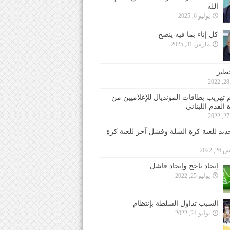
الله
يوليو 6, 2025
كل إناء بما فيه ينضح
مارس 31, 2025
خطير
 تهريب بطاقات المونديال للإعلاميين من
 القدم اللبناني
جديد للعبة كرة السلة وفشل آخر للعبة كرة
 2022
إتحاد ناجح وإتحاد فاشل
يوليو 25, 2022
السبب تداول السلطة بإنتظام
يوليو 24, 2022