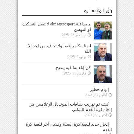
رأي المايسترو
مصداقية elmaestrosport لا تقبل التشكيك
أو التوهين
ديسمبر 22, 2025
لسنا مكسر عصا ولا نخاف من احد إلا
الله
يوليو 6, 2025
كل إناء بما فيه ينضح
مارس 31, 2025
إتهام خطير
أكتوبر 28, 2022
كيف تم تهريب بطاقات المونديال للإعلاميين من
إتحاد كرة القدم اللبناني
أكتوبر 27, 2022
إنجاز جديد للعبة كرة السلة وفشل آخر للعبة كرة
القدم