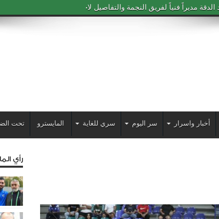
دقة مديراً فنياً لفريق النجمة والتفاصيل لاحقاً
أخبار واسرار
سر اليوم
سري للغاية
المايسترو
تحت الض
رأي الم