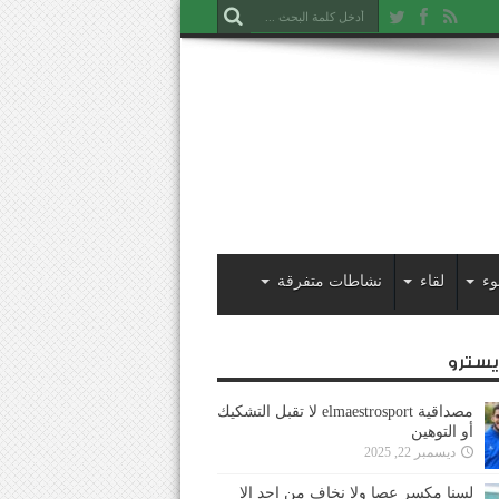
وء
لقاء
نشاطات متفرقة
ايسترو
مصداقية elmaestrosport لا تقبل التشكيك
أو التوهين
ديسمبر 22, 2025
لسنا مكسر عصا ولا نخاف من احد إلا