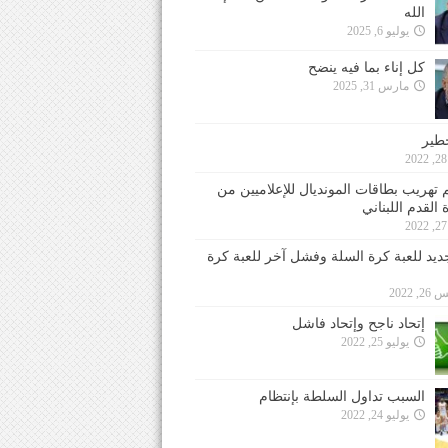
الله
يوليو 6, 2025
كل إناء بما فيه ينضح
مارس 31, 2025
خطير
 تهريب بطاقات المونديال للإعلاميين من
 القدم اللبناني
جديد للعبة كرة السلة وفشل آخر للعبة كرة
 2022
إتحاد ناجح وإتحاد فاشل
يوليو 25, 2022
السبب تداول السلطة بإنتظام
يوليو 24, 2022