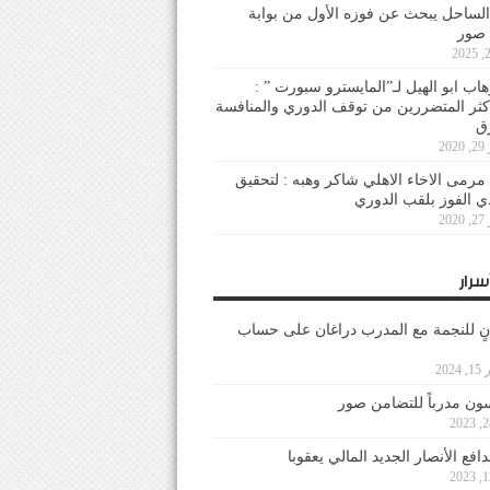
لساحل يبحث عن فوزه الأول من بوابة
 صور
هاب ابو الهيل لـ”المايسترو سبورت ” :
أكثر المتضررين من توقف الدوري والمنافسة
20
رمى الاخاء الاهلي شاكر وهبه : لتحقيق
دي الفوز بلقب الدوري
20
سرار
نٍ للنجمة مع المدرب دراغان على حساب
202
ون مدرباً للتضامن صور
فع الأنصار الجديد المالي يعقوبا