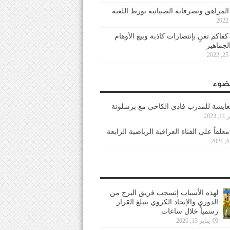
 المراهق وتصرفاته الصبيانية تورط اللعبة
كفاكم تغنٍ بإنتصارات كاذبة وبيع الأوهام
لجماهير
2
ضوء
عايشة للمدرب فادي الكاخي مع برشلونة
202
معلقاً على القناة العراقية الرياضية الرابعة
لهذه الأسباب إنسحب فريق البرج من
الدوري والإتحاد الكروي يتبلغ القرار
رسمياً خلال ساعات
يناير 13, 2026