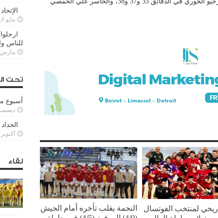
سجل للفائز مصطفى رحيم وجون جبور وجورجيو الخوري في الدقائق 33 و37 و38، والخاسر علي الحمصي
الإتحاد
مايو 6, 2022
ارحلوا 
للناس وا
مارس 25, 022
تحت ال
أسبوع م
ديسمبر 11, 3
الحداد 
أكتوبر 6, 2021
لقاء
النجمة يقلب تأخره أمام الجيش
تاريخي لمنتخب الفوتسال
(4/0) إلى فوز (4/5) في بطولة