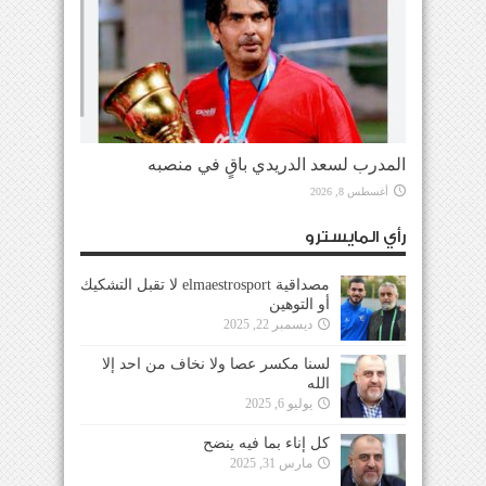
المدرب لسعد الدريدي باقٍ في منصبه
أغسطس 8, 2026
رأي المايسترو
مصداقية elmaestrosport لا تقبل التشكيك
أو التوهين
ديسمبر 22, 2025
لسنا مكسر عصا ولا نخاف من احد إلا
الله
يوليو 6, 2025
كل إناء بما فيه ينضح
مارس 31, 2025