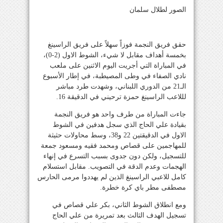
الصور لطلال سلمان
حقق فريق النجمة فوزاً سهلاً على فريق الراسينغ
بخمسة أهداف مقابل لا شيء، الشوط الاول (2-0)،
في المباراة التي أجريت اليوم الاثنين على ملعب
نادي الصفاء في وطى المصيطبة، في إطار الأسبوع
الـ21 من الدوري اللبناني، وشهدت طرد مباشر
لللاعب الراسينغ حمزة ترحيني في الدقيقة 16.
جاءت المباراة من طرف واحد هو فريق النجمة
بقيادة علي الحاج الذي سجل هدفين في الشوط
الاول في الدقيقتين 22 و38، وسط محاولات حثيثة
للمهاجمين على قصاص ومحمد فقيه ومسعود جمعة
للتسجيل، ولكن دون جدوى بسبب التسرع في إنهاء
الهجمات وعدم الدقة في التصويب. مقابل استسلام
كامل للاعبي الراسينغ الذين لم يهددوا مرمى الحارس
مصطفى مطر باي كرة خطرة.
ومع انطلاق الشوط الثاني، بكر علي قصاص في
تسجيل الهدف الثالث بعد تمريرة من علي الحاج