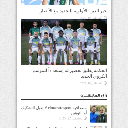
خير الدين: الأولوية للتجديد مع الأنصار
أغسطس 10, 2026
الحكمة يطلق تحضيراته إستعداداً للموسم
الكروي الجديد
أغسطس 10, 2026
رأي المايسترو
مصداقية elmaestrosport لا تقبل التشكيك
أو التوهين
ديسمبر 22, 2025