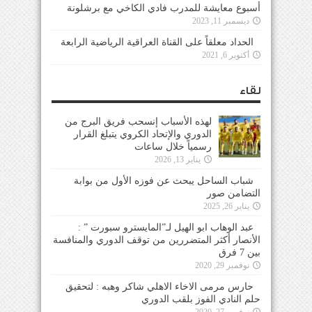
أسبوع معايشة للمدرب فادي الكاخي مع برشلونة
ديسمبر 11, 2023
الحداد معلقاً على القناة العراقية الرياضية الرابعة
أكتوبر 6, 2021
لقاء
لهذه الأسباب إنسحب فريق البرج من
الدوري والإتحاد الكروي يتبلغ القرار
رسمياً خلال ساعات
يناير 13, 2026
شباب الساحل يبحث عن فوزه الأول من بوابة
التضامن صور
يناير 26, 2025
عبد الوهاب ابو الهيل لـ”المايسترو سبورت ” :
الأنصار أكثر المتضررين من توقف الدوري والمنافسة
بين 7 فرق
نوفمبر 29, 2020
حارس مرمى الاخاء الاهلي شاكر وهبه : لتحقيق
حلم النادي الفوز بلقب الدوري
نوفمبر 27, 2020