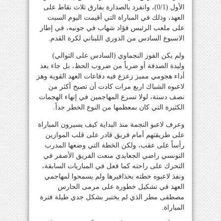
الأول (0/1)، وانفرد بالصدارة بفارق ثلاث نقاط على
العهد، وذلك في المباراة التي أقيمت اليوم السبت
على ملعب الرئيس فؤاد شهاب في جونيه، في إطار
الاسبوع السادس من الدوري اللبناني لكرة القدم.
ولم يكن الفوز النجماوي (السادس على التوالي)
وليدة الصدفة أو ضرباً من ضروب الحظ، بل جاء بعد
أداء هجومي مميز زعزع فيه دفاعات العهد القوية وهز
لاعبوه الشباك اربع مرات كادت أن تصبح أكثر من
نصف دستة، لولا تسرع المهاجمين في إنهاء الهجمات
الكثيرة التي كان بمعظمها من النوع الخطر جداً.
وعرف لاعبو النجمة منذ البداية كيف يسيرون المباراة
على طريقتهم أمام فريق قادر على قلب الموازين
رأساً على عقب، ولكن الخطة التي وضعها المدرب
التونسي راضي الجعايدي منعت الفريق الأصفر في
التحرك على راحته كما فعل في المباريات السابقة،
ونفذ لاعبوه خطته بحذافيرها ولم يسمحوا لمهاجمي
العهد في تشكيل خطورة على مرمى الحارس
مصطفى مطر الذي لم يختبر بشكل جدي طيلة فترة
المباراة.