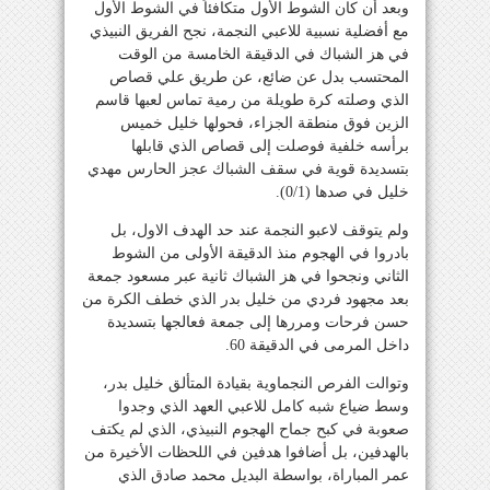
وبعد أن كان الشوط الأول متكافئاً في الشوط الأول
مع أفضلية نسبية للاعبي النجمة، نجح الفريق النبيذي
في هز الشباك في الدقيقة الخامسة من الوقت
المحتسب بدل عن ضائع، عن طريق علي قصاص
الذي وصلته كرة طويلة من رمية تماس لعبها قاسم
الزين فوق منطقة الجزاء، فحولها خليل خميس
برأسه خلفية فوصلت إلى قصاص الذي قابلها
بتسديدة قوية في سقف الشباك عجز الحارس مهدي
خليل في صدها (0/1).
ولم يتوقف لاعبو النجمة عند حد الهدف الاول، بل
بادروا في الهجوم منذ الدقيقة الأولى من الشوط
الثاني ونجحوا في هز الشباك ثانية عبر مسعود جمعة
بعد مجهود فردي من خليل بدر الذي خطف الكرة من
حسن فرحات ومررها إلى جمعة فعالجها بتسديدة
داخل المرمى في الدقيقة 60.
وتوالت الفرص النجماوية بقيادة المتألق خليل بدر،
وسط ضياع شبه كامل للاعبي العهد الذي وجدوا
صعوبة في كبح جماح الهجوم النبيذي، الذي لم يكتف
بالهدفين، بل أضافوا هدفين في اللحظات الأخيرة من
عمر المباراة، بواسطة البديل محمد صادق الذي