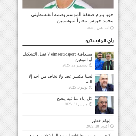
جويا يبرم صفقة الموسم بضمه الفلسطيني
محمد حبوس معاراً لموسمين
أغسطس 6, 2026
رأي المايسترو
مصداقية elmaestrosport لا تقبل التشكيك
أو التوهين
ديسمبر 22, 2025
لسنا مكسر عصا ولا نخاف من احد إلا
الله
يوليو 6, 2025
كل إناء بما فيه ينضح
مارس 31, 2025
إتهام خطير
أكتوبر 28, 2022
كيف تم تهريب بطاقات المونديال للإعلاميين من