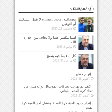
رأي المايسترو
مصداقية elmaestrosport لا تقبل التشكيك
أو التوهين
ديسمبر 22, 2025
لسنا مكسر عصا ولا نخاف من احد إلا
الله
يوليو 6, 2025
كل إناء بما فيه ينضح
مارس 31, 2025
إتهام خطير
أكتوبر 28, 2022
كيف تم تهريب بطاقات المونديال للإعلاميين من
إتحاد كرة القدم اللبناني
أكتوبر 27, 2022
إنجاز جديد للعبة كرة السلة وفشل آخر للعبة كرة
القدم