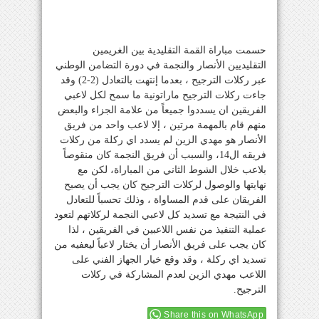
حسمت مباراة القمة التقليدية بين الغريمين
التقليديين الأنصار والنجمة في دورة التضامن الوطني
عبر ركلات الترجيح ، بعدما إنتهت بالتعادل (2-2) وقد
جاءت ركلات الترجيح ماراتونية ما سمح لكل لاعبي
الفريقين ان يسددوا جميعاً من علامة الجزاء والبعض
منهم قام بالمهمة مرتين ، إلا لاعب واحد من فريق
الأنصار هو مهدي الزين لم يسدد اي ركلة من ركلات
فريقه ال14، والسبب أن فريق النجمة كان منقوصاً
بلاعب خلال الشوط الثاني من المباراة، لكن مع
نهايتها والوصول لركلات الترجيح كان يجب أن يصبح
الفريقان على قدم المساواة ، وذلك تحسباً للتعادل
في النتيجة مع تسديد كل لاعبي النجمة لركلاتهم لتعود
عملية التنفيذ من نفس اللاعبين في الفريقين ، لذا
كان يجب على فريق الأنصار أن يختار لاعباً ليعفيه من
تسديد اي ركلة ، وقد وقع خيار الجهاز الفني على
اللاعب مهدي الزين لعدم المشاركة في ركلات
الترجيح.
Share this on WhatsApp