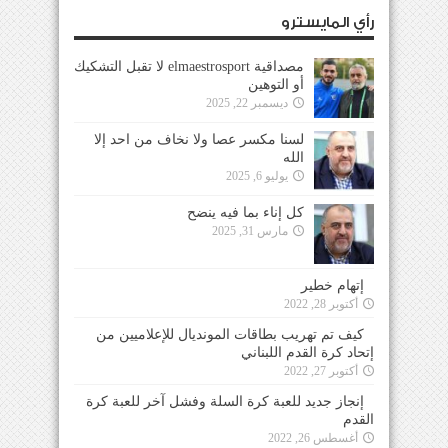
رأي المايسترو
مصداقية elmaestrosport لا تقبل التشكيك
أو التوهين
ديسمبر 22, 2025
لسنا مكسر عصا ولا نخاف من احد إلا
الله
يوليو 6, 2025
كل إناء بما فيه ينضح
مارس 31, 2025
إتهام خطير
أكتوبر 28, 2022
كيف تم تهريب بطاقات المونديال للإعلاميين من
إتحاد كرة القدم اللبناني
أكتوبر 27, 2022
إنجاز جديد للعبة كرة السلة وفشل آخر للعبة كرة
القدم
أغسطس 26, 2022