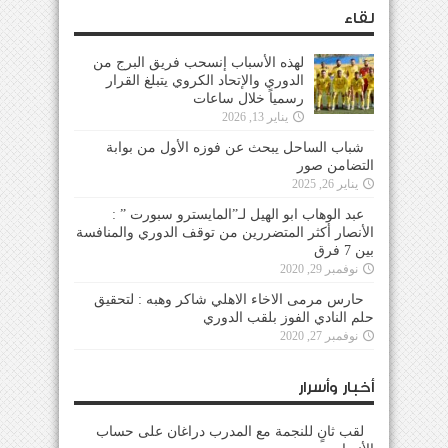
لقاء
لهذه الأسباب إنسحب فريق البرج من
الدوري والإتحاد الكروي يتبلغ القرار
رسمياً خلال ساعات
يناير 13, 2026
شباب الساحل يبحث عن فوزه الأول من بوابة
التضامن صور
يناير 26, 2025
عبد الوهاب ابو الهيل لـ”المايسترو سبورت ” :
الأنصار أكثر المتضررين من توقف الدوري والمنافسة
بين 7 فرق
نوفمبر 29, 2020
حارس مرمى الاخاء الاهلي شاكر وهبه : لتحقيق
حلم النادي الفوز بلقب الدوري
نوفمبر 27, 2020
أخبار وأسرار
لقب ثانٍ للنجمة مع المدرب دراغان على حساب