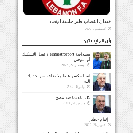
فقدان النصاب طير جلسة الإتحاد
أغسطس 6, 2026
رأي المايسترو
مصداقية elmaestrosport لا تقبل التشكيك
أو التوهين
ديسمبر 22, 2025
لسنا مكسر عصا ولا نخاف من احد إلا
الله
يوليو 6, 2025
كل إناء بما فيه ينضح
مارس 31, 2025
إتهام خطير
أكتوبر 28, 2022