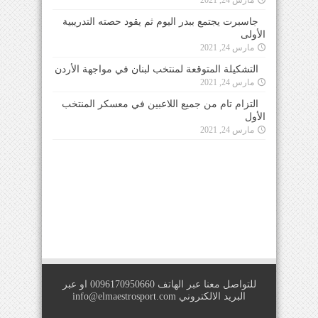
جاسبرت يجتمع ببدر اليوم ثم يقود حصته التدريبية
الأولى
مارس 24, 2021
التشكيلة المتوقعة لمنتخب لبنان في مواجهة الأردن
مارس 24, 2021
التزام تام من جميع اللاعبين في معسكر المنتخب
الأول
مارس 24, 2021
للتواصل معنا عبر الهاتف 0096170950660 او عبر
البريد الالكتروني
info@elmaestrosport.com