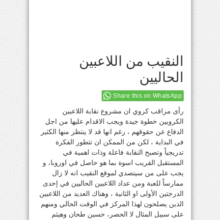
النقيب من اللاعبين
الحاليين
Share this on WhatsApp
رأى مراقب كروي ان مشروع نقابة اللاعبين
الكرويين خطوة جيدة ويجب الاقدام عليها من اجل
الدفاع عن حقوقهم ، رغم انها قد لا ينتظر منها الكثير
في البداية ، لكن من الممكن ان تتطور الفكرة
تدريجياً وتصبح النقابة فاعلة وذات اهمية في
المستقبل القريب اسوة بما هو حاصل في اوروبا، و
يجب على من سيتصدي لموقع النقيب انه لا زال
ممارساً للعبة ومن عداد اللاعبين الحاليين في إحدى
الدرجتين الأولى او الثانية ، وهناك العديد من اللاعبين
الذين يصلحون لهذا المركز في الوقت الحالي ومنهم
على سبيل المثال لا الحصر، حسين طحان وهيثم