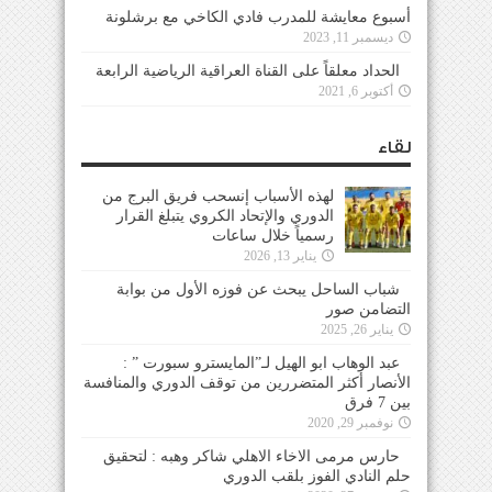
أسبوع معايشة للمدرب فادي الكاخي مع برشلونة
ديسمبر 11, 2023
الحداد معلقاً على القناة العراقية الرياضية الرابعة
أكتوبر 6, 2021
لقاء
لهذه الأسباب إنسحب فريق البرج من
الدوري والإتحاد الكروي يتبلغ القرار
رسمياً خلال ساعات
يناير 13, 2026
شباب الساحل يبحث عن فوزه الأول من بوابة
التضامن صور
يناير 26, 2025
عبد الوهاب ابو الهيل لـ”المايسترو سبورت ” :
الأنصار أكثر المتضررين من توقف الدوري والمنافسة
بين 7 فرق
نوفمبر 29, 2020
حارس مرمى الاخاء الاهلي شاكر وهبه : لتحقيق
حلم النادي الفوز بلقب الدوري