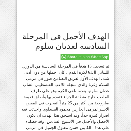
الهدف الأجمل في المرحلة
السادسة لعدنان سلوم
Share this on WhatsApp
تم تسجيل 15 هدفاً في المرحلة السادسة من الدوري
اللبناني ال61 لكرة القدم ، كان اجملها من دون أدنى
شك، الهدف الأول لفريق التضامن صور في مرمى
السلام زغرتا والذي سجله اللاعب الفلسطيني الشاب
عدنان سلوم، بعدما تلقى الكرة وهو على طرف
الملعب خارج منطقة الجزاء فتقدم بها وأطلق قذيفة
صاروخية من أكثر من 25 متراً انفجرت في المقص
الايسر لمرمى الحارس محمود الصيداوي واحدثت فيه
اضرار كبيرة جداً، وقد استحق هذا الهدف ان يكون
الأفضل والأجمل في الأسبوع السادس، وقد فضلناه
على هدف الكابتن حسن معتوق الجميل في مرمى