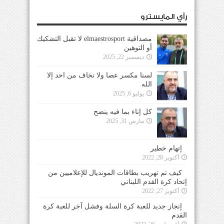
رأي المايسترو
مصداقية elmaestrosport لا تقبل التشكيك
أو التوهين
ديسمبر 22, 2025
لسنا مكسر عصا ولا نخاف من احد إلا
الله
يوليو 6, 2025
كل إناء بما فيه ينضح
مارس 31, 2025
إتهام خطير
أكتوبر 28, 2022
كيف تم تهريب بطاقات المونديال للإعلاميين من
إتحاد كرة القدم اللبناني
أكتوبر 27, 2022
إنجاز جديد للعبة كرة السلة وفشل آخر للعبة كرة
القدم