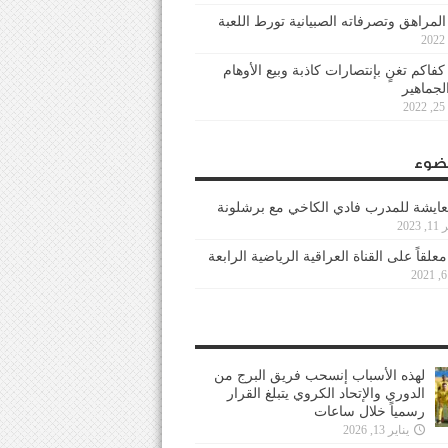
 المراهق وتصرفاته الصبيانية تورط اللعبة
كفاكم تغنٍ بإنتصارات كاذبة وبيع الأوهام
لجماهير
2
ضوء
عايشة للمدرب فادي الكاخي مع برشلونة
202
معلقاً على القناة العراقية الرياضية الرابعة
لهذه الأسباب إنسحب فريق البرج من
الدوري والإتحاد الكروي يتبلغ القرار
رسمياً خلال ساعات
يناير 13, 2026