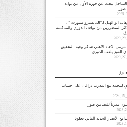
لساحل يبحث عن فوزه الأول من بوابة
 صور
هاب ابو الهيل لـ”المايسترو سبورت ” :
أكثر المتضررين من توقف الدوري والمنافسة
20
رمى الاخاء الاهلي شاكر وهبه : لتحقيق
دي الفوز بلقب الدوري
20
سرار
نٍ للنجمة مع المدرب دراغان على حساب
202
ون مدرباً للتضامن صور
فع الأنصار الجديد المالي يعقوبا