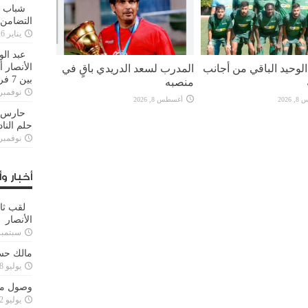
شباب ا
التضامن
يناير 26, 2025
عبد الو
لوحيد الباقي من أجانب
المدرب لسعد الدريدي باقٍ في
الأنصار 
بين 7 فرق
منصبه
نوفمبر 29, 20
2026
أغسطس 8, 2026
حارس م
حلم النا
نوفمبر 27, 20
أخبار وأ
لقب ثا
الأنصار
سبتمبر 15, 4
مالك حس
يوليو 28, 2023
وصول مدا
يوليو 12, 2023