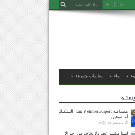
وء
لقاء
نشاطات متفرقة
ايسترو
مصداقية elmaestrosport لا تقبل التشكيك
أو التوهين
ديسمبر 22, 2025
لسنا مكسر عصا ولا نخاف من احد إلا