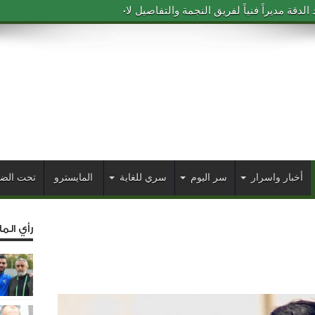
دقة مديراً فنياً لفريق النجمة والتفاصيل لاحقاً
أخبار واسرار
سر اليوم
سري للغاية
المايسترو
تحت الض
رأي الم