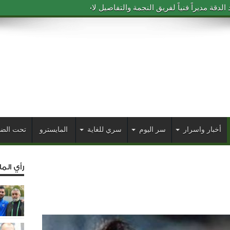
دقة مديراً فنياً لفريق النجمة والتفاصيل لاحقاً
أخبار واسرار
سر اليوم
سري للغاية
المايسترو
تحت الض
رأي الم