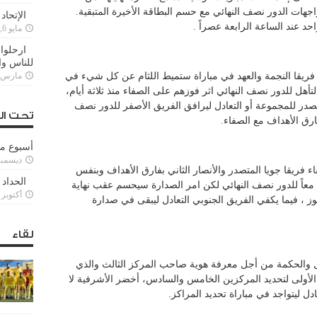
ت الدور نصف النهائي مع حسم البطاقة الأخيرة المتبقية.
الإتحاد
حد عند الساعة الرابعة عصراً .
مايو 6, 2022
ارحلوا 
للناس وا
فريقا النجمة والعهد في مباراة ستميط اللثام عن كل شيء في
مارس 25, 022
أهل للدور نصف النهائي اثر فوزهم على الصفاء منذ ثلاثة أيام،
صدر للمجموعة أو التعادل ليرافق الفريق الأصفر للدور نصف
تحت ال
رق الأهداف مع الصفاء.
أسبوع م
ديسمبر 11, 3
 فريقا جويا المتصدر والأنصار الثاني بفارق الأهداف وبنفس
الحداد 
 معاً للدور نصف النهائي لكن امر الصدارة سيحسم عقب نهاية
أكتوبر 6, 2021
فوز ، فيما يكفي الفريق الجنوبي التعادل ليبقى في صدارة
لقاء
 والحكمة من أجل معرفة هوية صاحب المركز الثالث والذي
لأولى لتحديد المركزين الخامس والسادس، أخضر الأشرفية لا
عادل ليتواجد في مباراة تحديد المراكز.