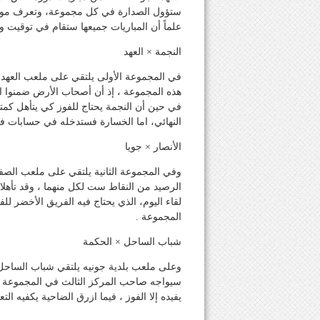
ستؤول الصدارة في كل مجموعة، وتعرف مواجها
علماً أن المباريات جميعها ستقام في توقيت وا
النجمة × العهد
في المجموعة الأولى يلتقي على ملعب العهد 
هذه المجموعة ، إذ أن أصحاب الأرض ضمنوا الت
في حين أن النجمة يحتاج للفوز كي يتأهل كمت
النهائي، اما الخسارة فستدخله في حسابات فا
الأنصار × جويا
وفي المجموعة الثانية يلتقي على ملعب الصفاء
الرصيد من النقاط ست لكل منهما ، وقد تأهلا
لقاء اليوم، الذي يحتاج فيه الفريق الأخضر لل
المجموعة .
شباب الساحل × الحكمة
وعلى ملعب بلدية جونيه يلتقي شباب الساحل
سيواجه صاحب المركز الثالث في المجموعة ا
يفيده إلا الفوز ، فيما ازرق الضاحية يكفيه الت