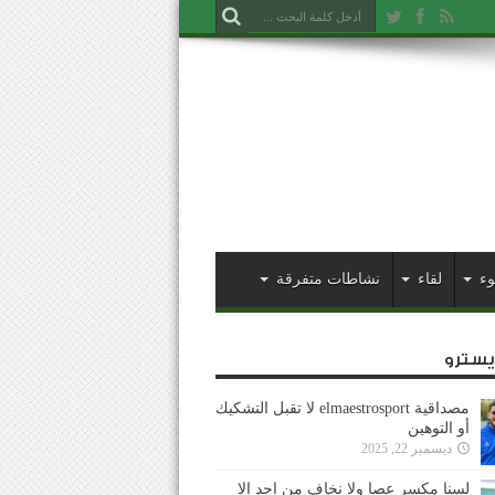
وء
لقاء
نشاطات متفرقة
ايسترو
مصداقية elmaestrosport لا تقبل التشكيك
أو التوهين
ديسمبر 22, 2025
لسنا مكسر عصا ولا نخاف من احد إلا