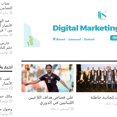
شباب ا
التضامن
يناير 26, 2025
عبد الو
الأنصار 
بين 7 فرق
نوفمبر 29, 20
حارس م
حلم النا
نوفمبر 27, 20
أخبار وأ
لقب ثا
الأنصار
سبتمبر 15, 4
مالك حس
 إتحادية خاطئة
علي قصاص هداف اللاعبين
يوليو 28, 2023
اللبنانيين في الدوري
2026
وصول مدا
أغسطس 5, 2026
يوليو 12, 2023