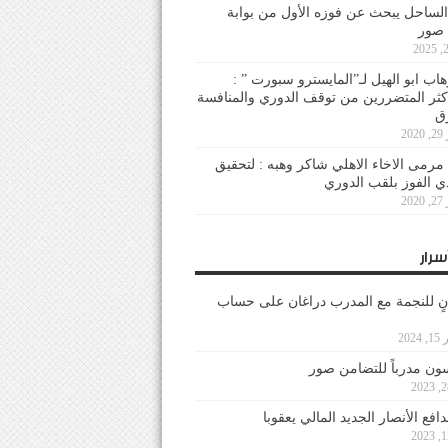
لساحل يبحث عن فوزه الأول من بوابة
 صور
هاب ابو الهيل لـ”المايسترو سبورت ” :
أكثر المتضررين من توقف الدوري والمنافسة
20
رمى الاخاء الاهلي شاكر وهبه : لتحقيق
دي الفوز بلقب الدوري
20
سرار
نٍ للنجمة مع المدرب دراغان على حساب
202
ون مدرباً للتضامن صور
فع الأنصار الجديد المالي يعقوبا