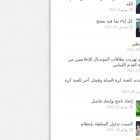
الله
يوليو 6, 2025
كل إناء بما فيه ينضح
مارس 31, 2025
خطير
 تهريب بطاقات المونديال للإعلاميين من
 القدم اللبناني
جديد للعبة كرة السلة وفشل آخر للعبة كرة
 2022
إتحاد ناجح وإتحاد فاشل
يوليو 25, 2022
السبب تداول السلطة بإنتظام
يوليو 24, 2022