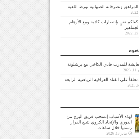
 المراهق وتصرفاته الصبيانية تورط اللعبة
كفاكم تغنٍ بإنتصارات كاذبة وبيع الأوهام
لجماهير
2
ضوء
عايشة للمدرب فادي الكاخي مع برشلونة
202
معلقاً على القناة العراقية الرياضية الرابعة
لهذه الأسباب إنسحب فريق البرج من
الدوري والإتحاد الكروي يتبلغ القرار
رسمياً خلال ساعات
يناير 13, 2026