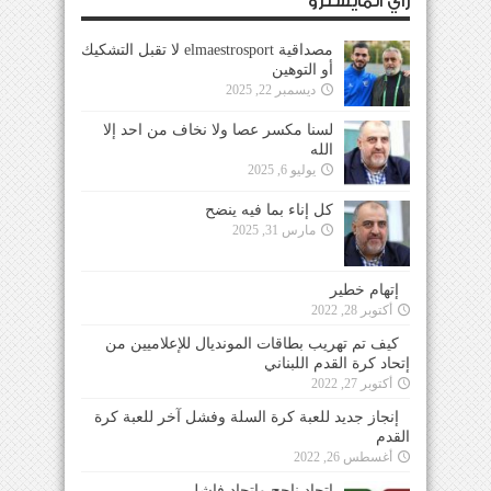
رأي المايسترو
مصداقية elmaestrosport لا تقبل التشكيك
أو التوهين
ديسمبر 22, 2025
لسنا مكسر عصا ولا نخاف من احد إلا
الله
يوليو 6, 2025
كل إناء بما فيه ينضح
مارس 31, 2025
إتهام خطير
أكتوبر 28, 2022
كيف تم تهريب بطاقات المونديال للإعلاميين من
إتحاد كرة القدم اللبناني
أكتوبر 27, 2022
إنجاز جديد للعبة كرة السلة وفشل آخر للعبة كرة
القدم
أغسطس 26, 2022
إتحاد ناجح وإتحاد فاشل