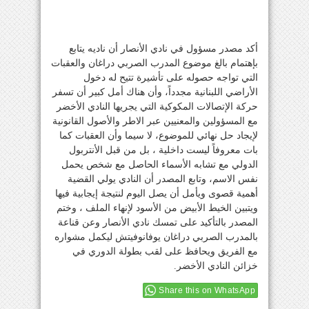
أكد مصدر مسؤول في نادي الأنصار أن ناديه يتابع
بإهتمام بالغ موضوع المدرب الصربي دراغان والعقبات
التي تواجه حصوله على تأشيرة تتيح له دخول
الأراضي اللبنانية مجدداً، وأن هناك أمل كبير أن تسفر
حركة الإتصالات المكوكية التي يجريها النادي الأخضر
مع المسؤولين والمعنيين عبر الاطر والأصول القانونية
لإيجاد حل نهائي للموضوع، لا سيما وأن العقبات كما
بات معروفاً ليست داخلية ، بل من قبل الأنتربول
الدولي مع تشابه الأسماء الحاصل مع شخص يحمل
نفس الاسم، وتابع المصدر أن النادي يولي القضية
أهمية قصوى ويأمل أن يصل اليوم لنتيجة إيجابية فيها
ويتبين الخيط الأبيض من الأسود لإنهاء الملف ، وختم
المصدر بالتأكيد على تمسك نادي الأنصار وعن قناعة
بالمدرب الصربي دراغان يوفانوفيتش ليكمل مشواره
مع الفريق ويحافظ على لقب بطولة الدوري في
خزائن النادي الأخضر.
Share this on WhatsApp