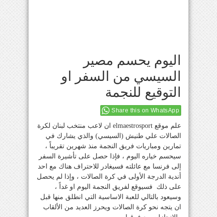
اليوم يحسم مصير
السيسي من السفر او
التوقيع للنجمة
Share this on WhatsApp
علم موقع elmaestrosport ان لاعب منتخب لبنان لكرة
الصالات علي طنيش (السيسي) والذي يشارك في
تمارين ومباريات فريق النجمة منذ شهرين تقريباً ،
سيحسم خياره اليوم ، فإذا حصل على تأشيرة السفر
إلى فرنسا مع عائلته فسيغادر للاحتراف هناك مع احد
أندية الدرجة الأولى في كرة الصالات ، وإذا لم يحصل
على ذلك فسيوقع لفريق النجمة اليوم او غداً ،
وسيعود بالتالي للعبة الاساسية التي انطلق منها قبل
ان يتجه نحو كرة الصالات ويحرز العديد من الألقاب