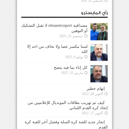
أغسطس 10, 2026
رأي المايسترو
مصداقية elmaestrosport لا تقبل التشكيك
أو التوهين
ديسمبر 22, 2025
لسنا مكسر عصا ولا نخاف من احد إلا
الله
يوليو 6, 2025
كل إناء بما فيه ينضح
مارس 31, 2025
إتهام خطير
أكتوبر 28, 2022
كيف تم تهريب بطاقات المونديال للإعلاميين من
إتحاد كرة القدم اللبناني
أكتوبر 27, 2022
إنجاز جديد للعبة كرة السلة وفشل آخر للعبة كرة
القدم