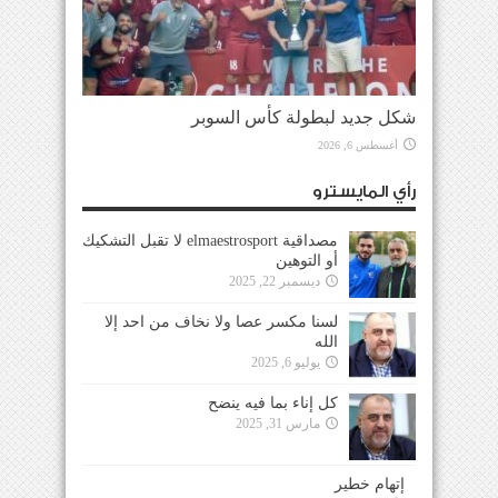
شكل جديد لبطولة كأس السوبر
أغسطس 6, 2026
رأي المايسترو
مصداقية elmaestrosport لا تقبل التشكيك
أو التوهين
ديسمبر 22, 2025
لسنا مكسر عصا ولا نخاف من احد إلا
الله
يوليو 6, 2025
كل إناء بما فيه ينضح
مارس 31, 2025
إتهام خطير