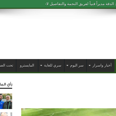
دقة مديراً فنياً لفريق النجمة والتفاصيل لاحقاً
أخبار واسرار
سر اليوم
سري للغاية
المايسترو
تحت الض
رأي الم