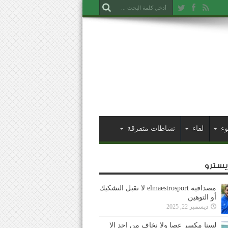
وء
لقاء
نشاطات متفرقة
ايسترو
مصداقية elmaestrosport لا تقبل التشكيك
أو التوهين
ديسمبر 22, 2025
لسنا مكسر عصا ولا نخاف من احد إلا