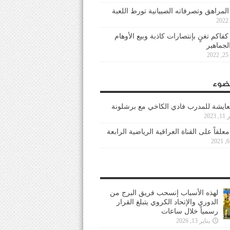
 المراهق وتصرفاته الصبيانية تورط اللعبة
كفاكم تغنٍ بإنتصارات كاذبة وبيع الأوهام
لجماهير
2
ضوء
عايشة للمدرب فادي الكاخي مع برشلونة
202
معلقاً على القناة العراقية الرياضية الرابعة
لهذه الأسباب إنسحب فريق البرج من
الدوري والإتحاد الكروي يتبلغ القرار
رسمياً خلال ساعات
يناير 13, 2026