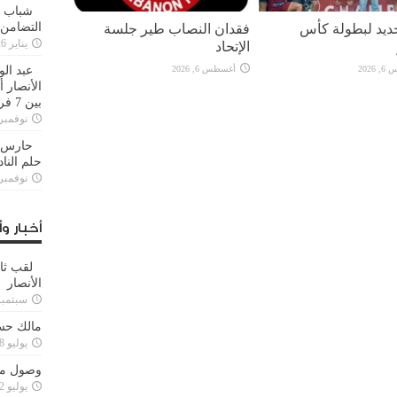
شباب ا
التضامن
يد لبطولة كأس
فقدان النصاب طير جلسة
يناير 26, 2025
الإتحاد
عبد الو
2026
أغسطس 6, 2026
الأنصار 
بين 7 فرق
نوفمبر 29, 20
حارس م
حلم النا
نوفمبر 27, 20
أخبار وأ
لقب ثا
الأنصار
سبتمبر 15, 4
مالك حس
يوليو 28, 2023
وصول مدا
يوليو 12, 2023