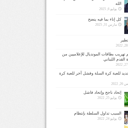
الله
يوليو 6, 2025
كل إناء بما فيه ينضح
مارس 31, 2025
خطير
 تهريب بطاقات المونديال للإعلاميين من
 القدم اللبناني
جديد للعبة كرة السلة وفشل آخر للعبة كرة
 2022
إتحاد ناجح وإتحاد فاشل
يوليو 25, 2022
السبب تداول السلطة بإنتظام
يوليو 24, 2022