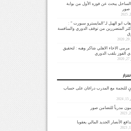
لساحل يبحث عن فوزه الأول من بوابة
 صور
هاب ابو الهيل لـ”المايسترو سبورت ” :
أكثر المتضررين من توقف الدوري والمنافسة
20
رمى الاخاء الاهلي شاكر وهبه : لتحقيق
دي الفوز بلقب الدوري
20
سرار
نٍ للنجمة مع المدرب دراغان على حساب
202
ون مدرباً للتضامن صور
فع الأنصار الجديد المالي يعقوبا