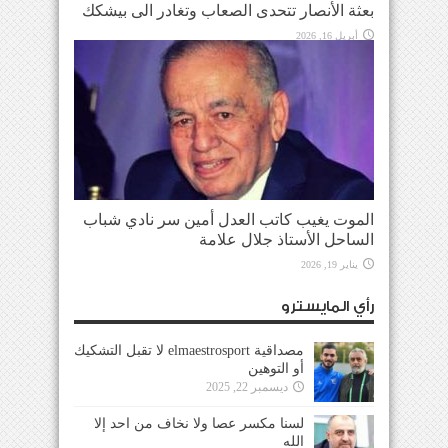
بعثة الأنصار تتحدى الصعاب وتغادر الى بيشكك
أبريل 16, 2026
الموت يغيب كاتب العدل أمين سر نادي شباب
الساحل الأستاذ جلال علامة
يناير 19, 2026
رأي المايسترو
مصداقية elmaestrosport لا تقبل التشكيك
أو التوهين
ديسمبر 22, 2025
لسنا مكسر عصا ولا نخاف من احد إلا
الله