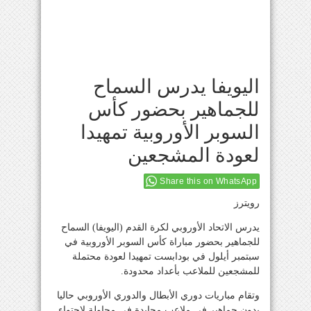
اليويفا يدرس السماح
للجماهير بحضور كأس
السوبر الأوروبية تمهيدا
لعودة المشجعين
Share this on WhatsApp
رويترز
يدرس الاتحاد الأوروبي لكرة القدم (اليويفا) السماح
للجماهير بحضور مباراة كأس السوبر الأوروبية في
سبتمبر أيلول في بودابست تمهيدا لعودة محتملة
للمشجعين للملاعب بأعداد محدودة.
وتقام مباريات دوري الأبطال والدوري الأوروبي حاليا
بدون جماهير في ملاعب محايدة في محاولة لإحتواء