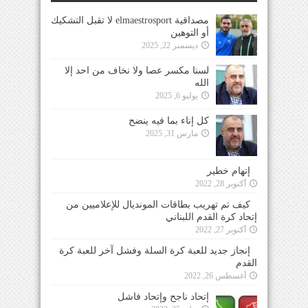
مصداقية elmaestrosport لا تقبل التشكيك
أو التوهين
ديسمبر 22, 2025
لسنا مكسر عصا ولا نخاف من احد إلا
الله
يوليو 6, 2025
كل إناء بما فيه ينضح
مارس 31, 2025
إتهام خطير
أكتوبر 28, 2022
كيف تم تهريب بطاقات المونديال للإعلاميين من
إتحاد كرة القدم اللبناني
أكتوبر 27, 2022
إنجاز جديد للعبة كرة السلة وفشل آخر للعبة كرة
القدم
أغسطس 26, 2022
إتحاد ناجح وإتحاد فاشل