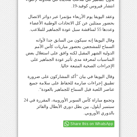
انتشار فيروس كوفيد-19.
وعقد اليويفا يوم الأربعاء مؤتمرا عبر دوائر الاتصال
بحضور ممثلين عن كل الاتحادات الوطنية الأعضاء
وعددها 55 لمناقشة سبل عودة الجماهير للملاعب.
وقال اليويفا إنه سيكون من السابق جدا لأوانه
السماح للمشجعين بحضور مباريات كأس الأمم
الدولية الشهر المقبل لكنه وافق على استغلال بعض
المناسبات لمعرفة مدى تأثير عودة الجماهير على
الإجراءات الصحية المتبعة حاليا.
وقال اليويفا في بيان ”أكد المشاركون على ضرورة
تطبيق إجراءات صارمة للحفاظ على سلامة جميع
عناصر اللعبة قبل السماح للجماهير بالعودة“.
وتجمع مباراة كأس السوبر الأوروبية، المقررة في 24
سبتمبر أيلول، بين بطل دوري الأبطال والفائز
بالدوري الأوروبي.
Share this on WhatsApp