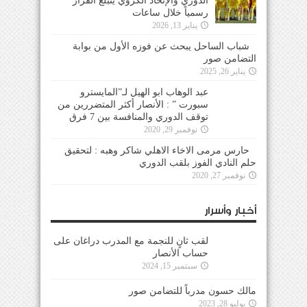
الدوري والإتحاد الكروي يتبلغ القرار
رسمياً خلال ساعات
يناير 13, 2026
شباب الساحل يبحث عن فوزه الأول من بوابة
التضامن صور
يناير 26, 2025
عبد الوهاب ابو الهيل لـ”المايسترو
سبورت ” : الأنصار أكثر المتضررين من
توقف الدوري والمنافسة بين 7 فرق
نوفمبر 29, 2020
حارس مرمى الاخاء الاهلي شاكر وهبه : لتحقيق
حلم النادي الفوز بلقب الدوري
نوفمبر 27, 2020
أخبار وأسرار
لقب ثانٍ للنجمة مع المدرب دراغان على حساب
الأنصار
سبتمبر 15, 2024
مالك حسون مدرباً للتضامن صور
يوليو 28, 2023