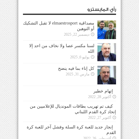
رأي المايسترو
مصداقية elmaestrosport لا تقبل التشكيك
أو التوهين
ديسمبر 22, 2025
لسنا مكسر عصا ولا نخاف من احد إلا
الله
يوليو 6, 2025
كل إناء بما فيه ينضح
مارس 31, 2025
إتهام خطير
أكتوبر 28, 2022
كيف تم تهريب بطاقات المونديال للإعلاميين من
إتحاد كرة القدم اللبناني
أكتوبر 27, 2022
إنجاز جديد للعبة كرة السلة وفشل آخر للعبة كرة
القدم
أغسطس 26, 2022