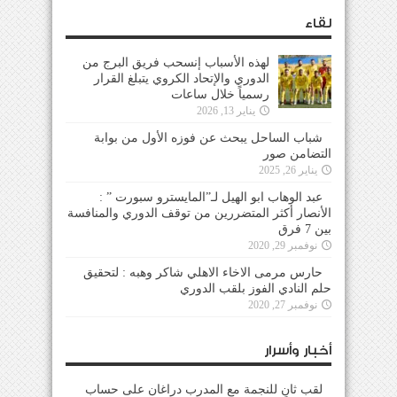
لقاء
لهذه الأسباب إنسحب فريق البرج من
الدوري والإتحاد الكروي يتبلغ القرار
رسمياً خلال ساعات
يناير 13, 2026
شباب الساحل يبحث عن فوزه الأول من بوابة
التضامن صور
يناير 26, 2025
عبد الوهاب ابو الهيل لـ”المايسترو سبورت ” :
الأنصار أكثر المتضررين من توقف الدوري والمنافسة
بين 7 فرق
نوفمبر 29, 2020
حارس مرمى الاخاء الاهلي شاكر وهبه : لتحقيق
حلم النادي الفوز بلقب الدوري
نوفمبر 27, 2020
أخبار وأسرار
لقب ثانٍ للنجمة مع المدرب دراغان على حساب