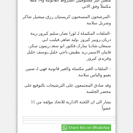
ملفين غير مستوفيين الشروط القانونية و14 ملفاً
مكتملاً وفق الاتي:
-المرشحون المنسحبون:كريستيان رزق،ميشيل شاكر
وشربل سلامة.
-الملفات المكتملة لـ:لورا نصار،سليم كيروز،زينة
دريان،روبير كيروز ،وليد ضاهر،فيليب ابي
سمعان،شاديا مبارك،فكتور ابو سعد،ريمون سكر،
فابيان الاسمر،زيد بطيش،ناجي خليل،يوسف خليل
وفريدي كيروز.
– الملفات الغير مكتملة والغير قانونية فهي لـ:صنين
بعينو والياس سلامة.
وقد صادق المجتمعون على الترشيحات بالتوقيع على
محضر الجلسة.
يشار الى ان اللجنة الادارية للاتحاد مؤلفة من 11
عضواً.
Share this on WhatsApp