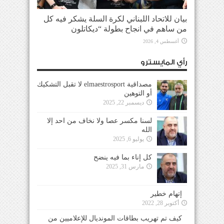
بيان للاتحاد اللبناني لكرة السلة يشكر فيه كل
من ساهم في انجاح بطولة “ديكاتلون
أغسطس 4, 2026
رأي المايسترو
مصداقية elmaestrosport لا تقبل التشكيك
أو التوهين
ديسمبر 22, 2025
لسنا مكسر عصا ولا نخاف من احد إلا
الله
يوليو 6, 2025
كل إناء بما فيه ينضح
مارس 31, 2025
إتهام خطير
أكتوبر 28, 2022
كيف تم تهريب بطاقات المونديال للإعلاميين من