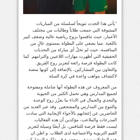
‎”يأتي هذا الحدث تتويجاً لسلسلة من المباريات
المشوقة التي جمعت طلاباً وطالبات من مختلف
الأعمار، حيث تنافسوا بروح رياضية عالية وشغف كبير
باللعبة. مما يضفي على البطولة بمستوى عالٍ من
المنافسة، حيث لم تخلُ أي مباراة من التحديات
الحقيقية التي أظهرت مهارات اللاعبين والتزامهم. كما
كانت البطولة فرصة رائعة لتعزيز روح الفريق
والتعاون بين المشاركين، بالإضافة إلى كونها منصة
لاكتشاف مواهب واعدة في كرة السلة.
‎من المعروف عن هذه البطولة أنها شاملة ومفتوحة
لجميع المدارس وهي تحمل الكثير من الحيوية
والتحدي والجمال في الاداء ما يعزّز روح الوحدة
والتنوع بين المدارس والمشجعين. وقد عبر العديد من
الحاضرين عن إعجابهم بالأجواء الإيجابية التي سادت
المدرجات والملاعب، مؤكدين أن هذه الفعاليات
ليست فقط فرصة للتنافس، بل أيضًا وسيلة لتعزيز
القيم التربوية والاجتماعية لدى الطلاب. و اظن ان
هذه البطولات ستبقى محفورة في ذاكرة المشاركين