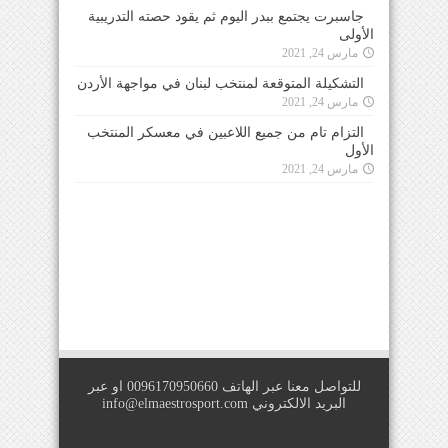
جاسبرت يجتمع ببدر اليوم ثم يقود حصته التدريبية
الأولى
مارس 24, 2021
التشكيلة المتوقعة لمنتخب لبنان في مواجهة الأردن
مارس 24, 2021
التزام تام من جميع اللاعبين في معسكر المنتخب
الأول
مارس 24, 2021
للتواصل معنا عبر الهاتف 0096170950660 او عبر
البريد الالكتروني
info@elmaestrosport.com