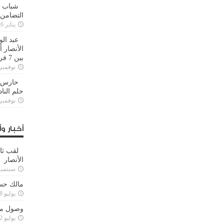
شباب ا
التضامن
يناير 26, 2025
عبد الو
الأنصار 
بين 7 فرق
نوفمبر 29, 20
حارس م
حلم النا
نوفمبر 27, 20
أخبار وأ
لقب ثا
الأنصار
سبتمبر 15, 4
مالك حس
يوليو 28, 2023
وصول مدا
يوليو 12, 2023