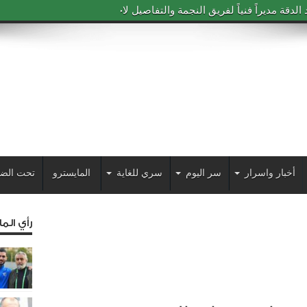
دقة مديراً فنياً لفريق النجمة والتفاصيل لاحقاً
أخبار واسرار
سر اليوم
سري للغاية
المايسترو
تحت الض
رأي الم