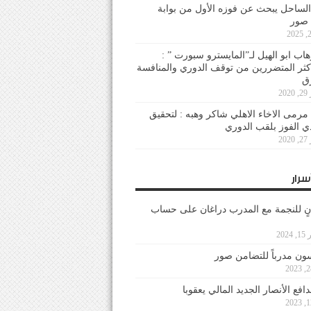
لساحل يبحث عن فوزه الأول من بوابة
 صور
هاب ابو الهيل لـ”المايسترو سبورت ” :
أكثر المتضررين من توقف الدوري والمنافسة
20
رمى الاخاء الاهلي شاكر وهبه : لتحقيق
دي الفوز بلقب الدوري
20
سرار
نٍ للنجمة مع المدرب دراغان على حساب
202
ون مدرباً للتضامن صور
فع الأنصار الجديد المالي يعقوبا