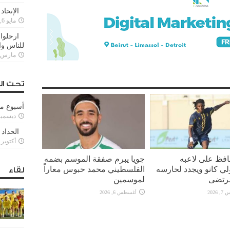
الإتحاد
مايو 6, 2022
ارحلوا 
للناس وا
مارس 25, 022
تحت ال
أسبوع م
ديسمبر 11, 3
الحداد 
أكتوبر 6, 2021
افظ على لاعبه
جويا يبرم صفقة الموسم بضمه
لي كانو ويجدد لحارسه
الفلسطيني محمد حبوس معاراً
لقاء
رتضى
لموسمين
2026
أغسطس 6, 2026