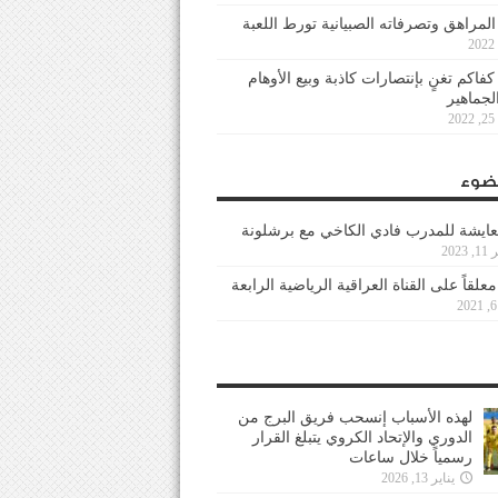
 المراهق وتصرفاته الصبيانية تورط اللعبة
كفاكم تغنٍ بإنتصارات كاذبة وبيع الأوهام
لجماهير
2
ضوء
عايشة للمدرب فادي الكاخي مع برشلونة
202
معلقاً على القناة العراقية الرياضية الرابعة
لهذه الأسباب إنسحب فريق البرج من
الدوري والإتحاد الكروي يتبلغ القرار
رسمياً خلال ساعات
يناير 13, 2026