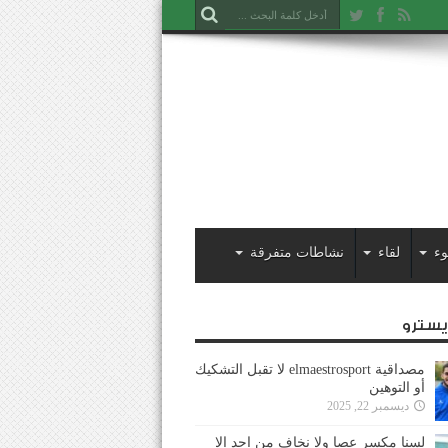
وء
لقاء
نشاطات متفرقة
ايسترو
مصداقية elmaestrosport لا تقبل التشكيك
أو التوهين
ديسمبر 22, 2025
لسنا مكسر عصا ولا نخاف من احد إلا