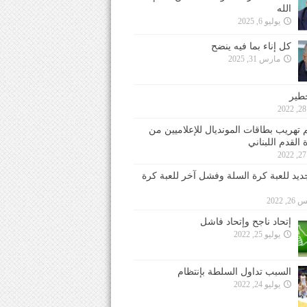
الله
يوليو 6, 2025
كل إناء بما فيه ينضح
مارس 31, 2025
خطير
 تهريب بطاقات المونديال للإعلاميين من
 القدم اللبناني
جديد للعبة كرة السلة وفشل آخر للعبة كرة
 2022
إتحاد ناجح وإتحاد فاشل
يوليو 25, 2022
السبب تداول السلطة بإنتظام
يوليو 24, 2022