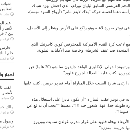
شباب ا
نجم الفرنسي السابق ليليان تورام، الذي احتفل بهزه شباك
التضامن
أسه دعما لحملة حركة “بلاك لايفز ماتر” (أرواح السود مهمة)،
يناير 26, 2025
عبد الو
 في تويتر صورة لاعبه وهو راكع على الأرض وينظر إلى الأسفل،
الأنصار 
بين 7 فرق
نوفمبر 29, 20
ع لاعب كرة القدم الأميركية للمحترفين كولن كايبرنيك الذي
حارس م
 المتحدة ضد عنف الشرطة، وخاصة ضد الأقليات الملونة.
حلم النا
نوفمبر 27, 20
بعد ذلك فترة وجيزة، كشف مهاجم بوروسيا دورتموند الدولي الإنكليزي الواعد جايدون سانشو (20 عاما) عن
رن، كتب عليه “العدالة لجورج فلويد”.
أخبار وأ
ارتدى شارة السبت خلال المباراة أمام فيردر بريمن، كتب عليها
لقب ثا
الأنصار
سبتمبر 15, 4
ة على حسابه في تويتر عقب المباراة “أن تكون قادرا على استغلال هذه
رة طويلة جدا، فهذا شعور جيد !!!”، مضيفا “”يجب أن ندافع عن
مالك حس
صوتنا!”.
يوليو 28, 2023
وصول مدا
الأربعاء بوفاة فلويد على غرار مدرب غولدن ستايت ووريرز
يوليو 12, 2023
ها جريمة. مقززة”.