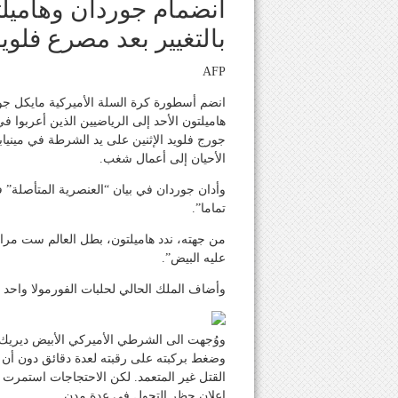
انضمام جوردان وهاميلت
بالتغيير بعد مصرع فلوي
AFP
انضم أسطورة كرة السلة الأميركية مايكل جور
هاميلتون الأحد إلى الرياضيين الذين أعربوا 
جورج فلويد الإثنين على يد الشرطة في مين
الأحيان إلى أعمال شغب.
وأدان جوردان في بيان “العنصرية المتأصلة” ف
تماما”.
من جهته، ندد هاميلتون، بطل العالم ست مرات
عليه البيض”.
وأضاف الملك الحالي لحلبات الفورمولا واحد
وضغط بركبته على رقبته لعدة دقائق دون أن يس
القتل غير المتعمد. لكن الاحتجاجات استمرت
إعلان حظر التجول في عدة مدن.