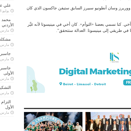
علي علا
ب ووريرز وسان أنطونيو سبيرز السابق ستيفن جاكسون الذي كان
يوليو 8, 2023
محمد ق
. كنا نسمي بعضنا +التوأم+. كان أخي في مينيسوتا لأنه غيَّر
الأردني
نا في طريقي إلى مينيسوتا. العدالة ستتحقق”.
مارس 24, 021
مشكلة 
مارس 24, 021
جاسبرت
مارس 24, 021
جاسبرت 
الأولى
مارس 24, 021
التشكي
مارس 24, 021
التزام
الأول
مارس 24, 021