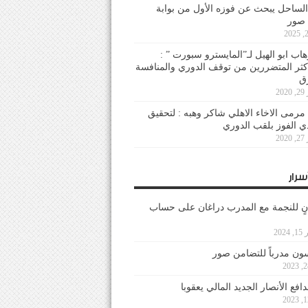
لساحل يبحث عن فوزه الأول من بوابة
 صور
هاب ابو الهيل لـ”المايسترو سبورت ” :
أكثر المتضررين من توقف الدوري والمنافسة
20
رمى الاخاء الاهلي شاكر وهبه : لتحقيق
دي الفوز بلقب الدوري
20
سرار
نٍ للنجمة مع المدرب دراغان على حساب
202
ون مدرباً للتضامن صور
فع الأنصار الجديد المالي يعقوبا