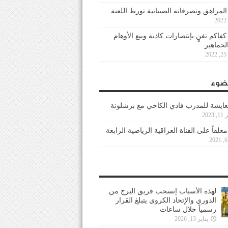
 المراهق وتصرفاته الصبيانية تورط اللعبة
كفاكم تغنٍ بإنتصارات كاذبة وبيع الأوهام
لجماهير
2
ضوء
عايشة للمدرب فادي الكاخي مع برشلونة
202
معلقاً على القناة العراقية الرياضية الرابعة
لهذه الأسباب إنسحب فريق البرج من
الدوري والإتحاد الكروي يتبلغ القرار
رسمياً خلال ساعات
يناير 13, 2026