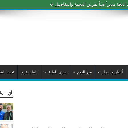
دقة مديراً فنياً لفريق النجمة والتفاصيل لاحقاً
أخبار واسرار
سر اليوم
سري للغاية
المايسترو
تحت الض
رأي الم