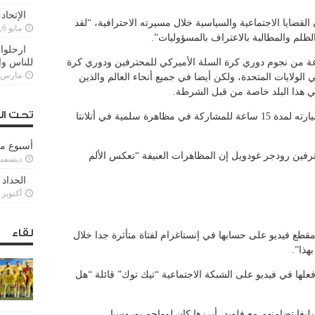
الإتحاد
ضايا الاجتماعية والسياسية خلال مسيرته الاحترافية، “لقد
مايو 6, 2022
لم والمطالبة بالاعتراف بالمسؤوليات”.
ارحلوا 
عة من نجوم دوري كرة السلة الأميركي للمحترفين ودوري كرة
للناس وا
مارس 25, 022
الولايات المتحدة، ولكن أيضا في جميع أنحاء العالم والذين
ي هذا البلد خاصة من قبل الشرطة.
تحت ال
وقاد لاعب بوسطن سيلتكس جايلين براون سيارته لمدة 15 ساعة للمشاركة في مظاهرة سلمية في أتلانتا
أسبوع م
رفين رودجر غودويل إن المظاهرات العنيفة “تعكس الألم
ديسمبر 11, 3
الحداد 
أكتوبر 6, 2021
لقاء
طع فيديو على حسابها في إنستاغرام لفتاة متأثرة جدا خلال
هذا”.
لها في فيديو على الشبكة الاجتماعية “تيك توك” قائلة “هل
ليغا تضامنهم مع فلويد، أبرزها كان لمهاجم بوروسيا