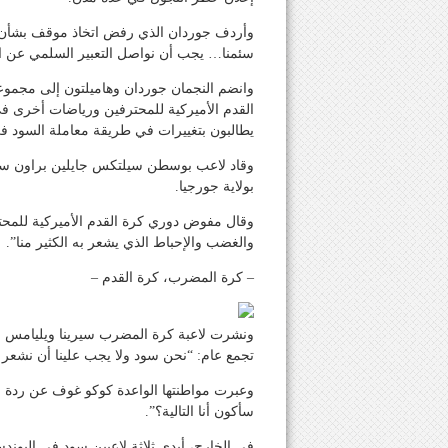
وأردف جوردان الذي رفض اتخاذ موقف بشأن الق
سئمنا… يجب أن نواصل التعبير السلمي عن الظ
وانضم النجمان جوردان وهاميلتون إلى مجمو
القدم الأميركية للمحترفين ورياضات أخرى في 
يطالبون بتغييرات في طريقة معاملة السود ف
بولاية جورجيا.
وقال مفوض دوري كرة القدم الأميركية للمحت
والغضب والإحباط الذي يشعر به الكثير منا”.
– كرة المضرب، كرة القدم –
ونشرت لاعبة كرة المضرب سيرينا ويليامس مق
تجمع عام: “نحن سود ولا يجب علينا أن نشعر ب
وعبرت مواطنتها الواعدة كوكو غوف عن ردة فع
سأكون أنا التالية؟”.
في الخارج، أبدى ثلاثة لاعبين سود في البوندس