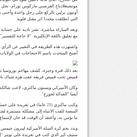
مونشنغلادباخ الفرنسي ماركوس تورام، نجل ال
أونيون برلين بالركع على رجل واحدة وأحنى ر
التي انطلقت مجددا اثر مقتل فلويد.
وبعد المباراة مباشرة، نشر ناديه على حسابه
مع تعليق باللغة الإنكليزية: “لا حاجة للتفسير”.
واشتهرت هذه الطريقة في التعبير عن الرأي م
أصبح المتحدث باسم الاحتجاجات في الولايات
قميص تحت قميص فريقه عقب هزه شباك بادربو
وكان الأميركي ويستون ماكنزي، لاعب شالكه، 
أيضا “العدالة لجورج”.
وكتب ماكنزي (21 عاما) في تغريد
المنصة للفت الانتباه إلى مشكلة مستمرة لفت
ما نؤمن به، وأعتقد أن الوقت قد حان لإسماع 
وندد نجم كرة السلة الأميركية ليبرون جيمس 
ستيف كير الذي كتب في تغريدة على تويتر “إن