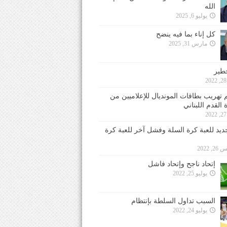
الله
يوليو 6, 2025
كل إناء بما فيه ينضح
مارس 31, 2025
خطير
 تهريب بطاقات المونديال للإعلاميين من
 القدم اللبناني
جديد للعبة كرة السلة وفشل آخر للعبة كرة
 2022
إتحاد ناجح وإتحاد فاشل
يوليو 25, 2022
السبب تداول السلطة بإنتظام
يوليو 24, 2022