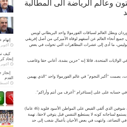
ون وعالم الرياضة الى المطالبة
د
دان وبطل العالم لسباقات الفورمولا واحد البريطاني لويس
في جميع أنحاء العالم عن أسفهم لوفاة الأميركي من أصل إفريقي
إتهام 
يابوليس، ما أدى إلى عشرات المظاهرات التي تحولت في بعض
أكتوبر 28, 2022
كيف تم
إتحاد كرة
ي الولايات المتحدة، قائلا إنه “حزين بشدة، أعاني حقا وغاضب
أكتوبر 27, 2022
إنجاز 
، بصمت “أكبر النجوم” في عالم الفورمولا واحد “الذي يهيمن
القدم
أغسطس 26,
 في حسابه على على إنستاغرام “أعرف من أنتم وأراكم”.
ووُجهت الى الشرطي الأميركي الأبيض ديريك شوفين الذي ألقى القبض على المواطن الأسود فلويد (46 عاما)
تمع لمناجاته كونه لا يستطيع التنفس قبل يتوفي لاحقا، تهمة
 في التصاعد، وانتهت في بعض الأحيان بأعمال شغب إلى حد