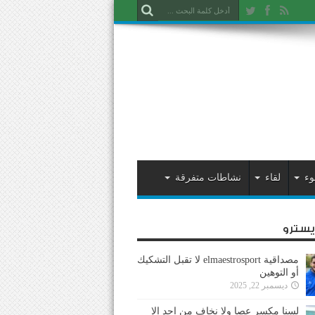
وء
لقاء
نشاطات متفرقة
ايسترو
مصداقية elmaestrosport لا تقبل التشكيك
أو التوهين
ديسمبر 22, 2025
لسنا مكسر عصا ولا نخاف من احد إلا