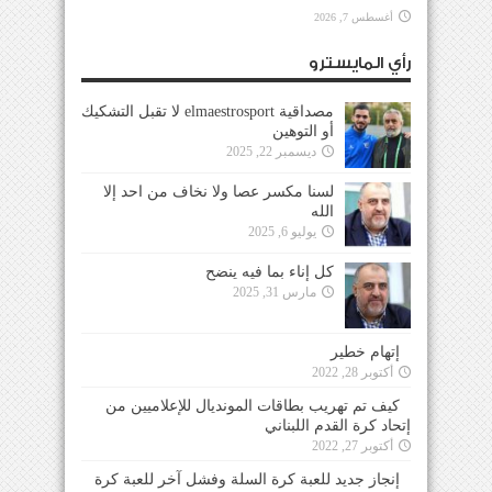
أغسطس 7, 2026
رأي المايسترو
مصداقية elmaestrosport لا تقبل التشكيك
أو التوهين
ديسمبر 22, 2025
لسنا مكسر عصا ولا نخاف من احد إلا
الله
يوليو 6, 2025
كل إناء بما فيه ينضح
مارس 31, 2025
إتهام خطير
أكتوبر 28, 2022
كيف تم تهريب بطاقات المونديال للإعلاميين من
إتحاد كرة القدم اللبناني
أكتوبر 27, 2022
إنجاز جديد للعبة كرة السلة وفشل آخر للعبة كرة