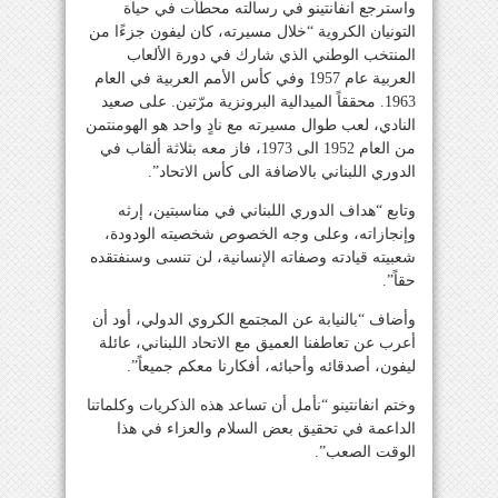
واسترجع انفانتينو في رسالته محطاّت في حياة
التونيان الكروية “خلال مسيرته، كان ليفون جزءًا من
المنتخب الوطني الذي شارك في دورة الألعاب
العربية عام 1957 وفي كأس الأمم العربية في العام
1963. محققاً الميدالية البرونزية مرّتين. على صعيد
النادي، لعب طوال مسيرته مع نادٍ واحد هو الهومنتمن
من العام 1952 الى 1973، فاز معه بثلاثة ألقاب في
الدوري اللبناني بالاضافة الى كأس الاتحاد”.
وتابع “هداف الدوري اللبناني في مناسبتين، إرثه
وإنجازاته، وعلى وجه الخصوص شخصيته الودودة،
شعبيته قيادته وصفاته الإنسانية، لن تنسى وسنفتقده
حقاً”.
وأضاف “بالنيابة عن المجتمع الكروي الدولي، أود أن
أعرب عن تعاطفنا العميق مع الاتحاد اللبناني، عائلة
ليفون، أصدقائه وأحبائه، أفكارنا معكم جميعاً”.
وختم انفانتينو “نأمل أن تساعد هذه الذكريات وكلماتنا
الداعمة في تحقيق بعض السلام والعزاء في هذا
الوقت الصعب”.