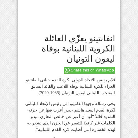
انفانتينو يعزّي العائلة
الكروية اللبنانية بوفاة
ليفون التونيان
Share this on WhatsApp
قدّم رئيس الاتحاد الدولي لكرة القدم جياني انفانتينو
العزاء للكرة اللبنانية بوفاة اللاعب والقائد السابق
للمنتخب اللبناني ليفون التونيان (1936-2020).
وفي رسالة وجهها انفانتينو الى رئيس الإتحاد اللبناني
لكرة القدم السيد هاشم حيدر أعرب فيها عن حزنه
الشديد قائلاً “أود أن أعبر عن خالص التعازي. تبدو
الكلمات غير كافية للتعبير عن الحزن الذي نشعر به
لهذه الخسارة التي أصابت كرة القدم اللبنانية”.