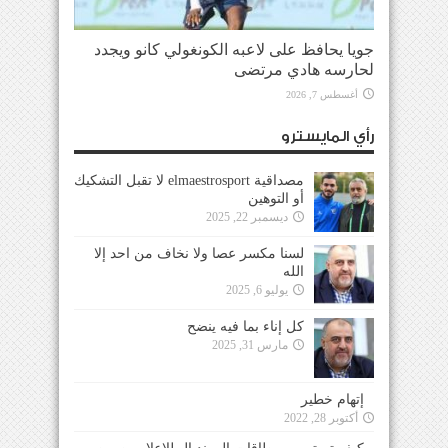
جويا يحافظ على لاعبه الكونغولي كانو ويجدد
لحارسه هادي مرتضى
أغسطس 7, 2026
رأي المايسترو
مصداقية elmaestrosport لا تقبل التشكيك
أو التوهين
ديسمبر 22, 2025
لسنا مكسر عصا ولا نخاف من احد إلا
الله
يوليو 6, 2025
كل إناء بما فيه ينضح
مارس 31, 2025
إتهام خطير
أكتوبر 28, 2022