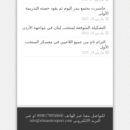
جاسبرت يجتمع ببدر اليوم ثم يقود حصته التدريبية
الأولى
مارس 24, 2021
التشكيلة المتوقعة لمنتخب لبنان في مواجهة الأردن
مارس 24, 2021
التزام تام من جميع اللاعبين في معسكر المنتخب
الأول
مارس 24, 2021
للتواصل معنا عبر الهاتف 0096170950660 او عبر
البريد الالكتروني
info@elmaestrosport.com