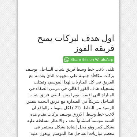
اول هدف لبركات يمنح
فربقه الفوز
Share this on WhatsApp
تلقى لاعب خط وسط فريق شباب الساحل يوسف
بركات مكافأة جميلة على مجهوده الذي يقدمه مع
الفريق في كل المباريات لهذا الموسم، وتمثلت
بتسجيله هدف الفوز الغالي في مرمى الصفاء في
المباراة التي اقيمت يوم امس، ليبقى فريق شباب
الساحل شريكاً في الصدارة مع فريق النجمة بنفس
الرصيد من النقاط (21 ) لكل منهما ، والواقع ان
لاعب خط وسط الازرق يوسف بركات يقدم هذه
السنة موسماً استثنائياً معه ، والانظار مسلطة عليه
بشكل كبير وهو محل إشادة بشكل مستمر في
معظم مباربات الساحل هذا الموسم، ويعول عليه