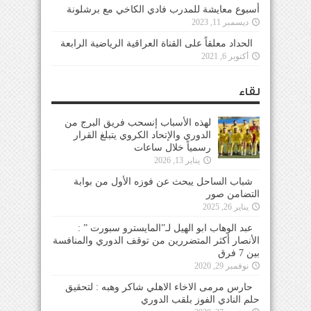
أسبوع معايشة للمدرب فادي الكاخي مع برشلونة
ديسمبر 11, 2023
الحداد معلقاً على القناة العراقية الرياضية الرابعة
أكتوبر 6, 2021
لقاء
لهذه الأسباب إنسحب فريق البرج من
الدوري والإتحاد الكروي يتبلغ القرار
رسمياً خلال ساعات
يناير 13, 2026
شباب الساحل يبحث عن فوزه الأول من بوابة
التضامن صور
يناير 26, 2025
عبد الوهاب ابو الهيل لـ”المايسترو سبورت ” :
الأنصار أكثر المتضررين من توقف الدوري والمنافسة
بين 7 فرق
نوفمبر 29, 2020
حارس مرمى الاخاء الاهلي شاكر وهبه : لتحقيق
حلم النادي الفوز بلقب الدوري