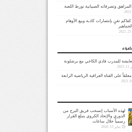
 المراهق وتصرفاته الصبيانية تورط اللعبة
كفاكم تغنٍ بإنتصارات كاذبة وبيع الأوهام
لجماهير
2
ضوء
عايشة للمدرب فادي الكاخي مع برشلونة
202
معلقاً على القناة العراقية الرياضية الرابعة
لهذه الأسباب إنسحب فريق البرج من
الدوري والإتحاد الكروي يتبلغ القرار
رسمياً خلال ساعات
يناير 13, 2026