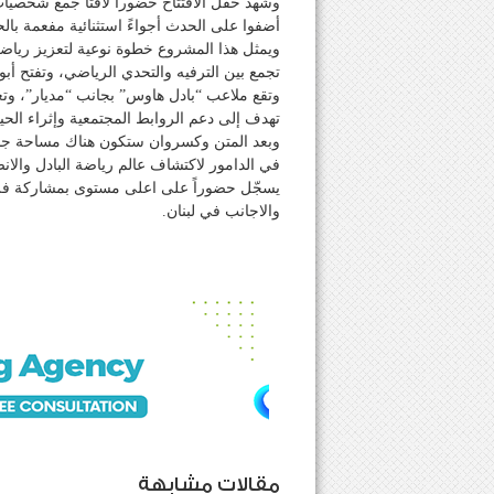
وشهد حفل الافتتاح حضوراً لافتاً جمع شخصي
أضفوا على الحدث أجواءً استثنائية مفعمة بالح
ويمثل هذا المشروع خطوة نوعية لتعزيز رياض
تجمع بين الترفيه والتحدي الرياضي، وتفتح أبوا
وتقع ملاعب “بادل هاوس” بجانب “مديار”، وت
تهدف إلى دعم الروابط المجتمعية وإثراء الحيا
وبعد المتن وكسروان ستكون هناك مساحة جد
في الدامور لاكتشاف عالم رياضة البادل والان
يسجّل حضوراً على اعلى مستوى بمشاركة فريق
والاجانب في لبنان.
مقالات مشابهة