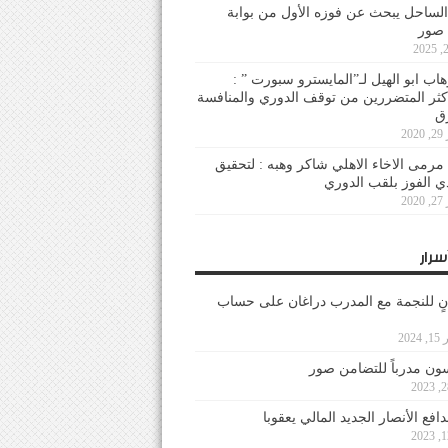
لساحل يبحث عن فوزه الأول من بوابة
 صور
هاب ابو الهيل لـ”المايسترو سبورت ” :
أكثر المتضررين من توقف الدوري والمنافسة
20
رمى الاخاء الاهلي شاكر وهبه : لتحقيق
دي الفوز بلقب الدوري
20
سرار
نٍ للنجمة مع المدرب دراغان على حساب
202
ون مدرباً للتضامن صور
فع الأنصار الجديد المالي يعقوبا