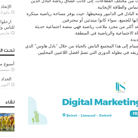
ات من مختلف القطاعات، إلى جانب عشاق رياضة البادل الذين
الإتحاد
ماس والطاقة الإيجابية.
مايو 6, 2022
ة البادل في الدامور ومحيطها، حيث يوفر مساحة رياضية مبتكرة
بها للجميع، سواء كانوا مبتدئين أو محترفين.
ارحلوا 
عد أكثر من مجرد ملاعب رياضية فهي منصة اجتماعية حديثة
للناس وا
ة الاجتماعية والرياضية في المنطقة.
مارس 25, 022
يدة
ضمام إلى هذا المجتمع النابض بالحياة من خلال “بادل هاوس” الذي
تحت ال
ه في بطولة الدوري التي تضمّ افضل اللاعبين المحليين
أسبوع م
ديسمبر 11, 3
الحداد 
أكتوبر 6, 2021
لقاء