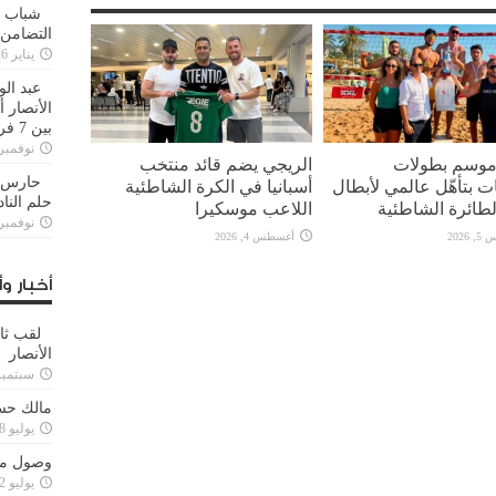
شباب ا
التضامن
يناير 26, 2025
عبد الو
الأنصار 
بين 7 فرق
نوفمبر 29, 20
 موسم بطولات
الريجي يضم قائد منتخب
حارس م
ت بتأهّل عالمي لأبطال
أسبانيا في الكرة الشاطئية
حلم النا
لطائرة الشاطئية
اللاعب موسكيرا
نوفمبر 27, 20
2026
أغسطس 4, 2026
أخبار وأ
لقب ثا
الأنصار
سبتمبر 15, 4
مالك حس
يوليو 28, 2023
وصول مدا
يوليو 12, 2023