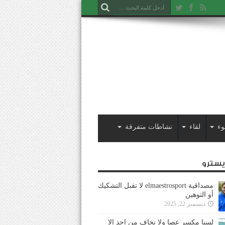
وء
لقاء
نشاطات متفرقة
ايسترو
مصداقية elmaestrosport لا تقبل التشكيك
أو التوهين
ديسمبر 22, 2025
لسنا مكسر عصا ولا نخاف من احد إلا