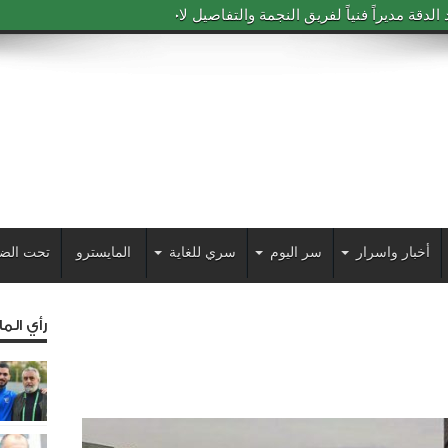
دقة مديراً فنياً لفريق النجمة والتفاصيل لاحقاً
أخبار واسرار
سر اليوم
سري للغاية
المايسترو
تحت الض
رأي الم