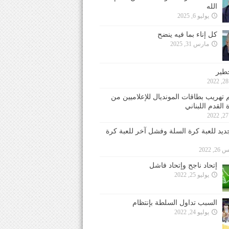
الله
يوليو 6, 2025
كل إناء بما فيه ينضح
مارس 31, 2025
خطير
 تهريب بطاقات المونديال للإعلاميين من
 القدم اللبناني
جديد للعبة كرة السلة وفشل آخر للعبة كرة
 2022
إتحاد ناجح وإتحاد فاشل
يوليو 25, 2022
السبب تداول السلطة بإنتظام
يوليو 24, 2022