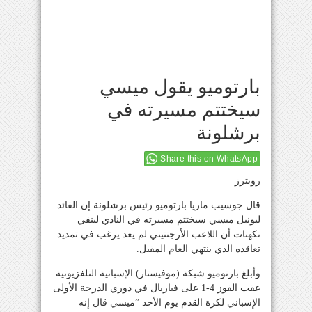
بارتوميو يقول ميسي
سيختتم مسيرته في
برشلونة
Share this on WhatsApp
رويترز
قال جوسيب ماريا بارتوميو رئيس برشلونة إن القائد
ليونيل ميسي سيختتم مسيرته في النادي لينفي
تكهنات أن اللاعب الأرجنتيني لم يعد يرغب في تمديد
تعاقده الذي ينتهي العام المقبل.
وأبلغ بارتوميو شبكة (موفيستار) الإسبانية التلفزيونية
عقب الفوز 4-1 على فياريال في دوري الدرجة الأولى
الإسباني لكرة القدم يوم الأحد ”ميسي قال إنه