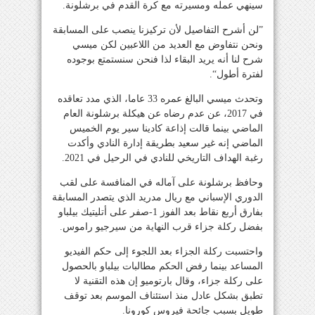
سينهي عمله ومسيرته مع كرة القدم في برشلونة.
”لن أشرح التفاصيل لأن تركيزنا ينصب على المسابقة
ونحن نتفاوض مع العديد من اللاعبين لكن ميسي
شرح لنا أنه يريد البقاء لذا فنحن سنستمتع بوجوده
لفترة أطول“.
وتحدث ميسي البالغ عمره 33 عاما، الذي مدد تعاقده
في 2017، عن عدم رضاه عن هيكلة برشلونة العام
الماضي بينما قالت إذاعة كادينا سير يوم الخميس
الماضي إنه غير سعيد بطريقة إدارة النادي وأكدت
رغبة الهداف التاريخي للنادي في الرحيل في 2021.
وحافظ برشلونة على آماله في المنافسة على لقب
الدوري الإسباني مع ريال مدريد الذي يتصدر المسابقة
بفارق أربع نقاط بعد الفوز 1-صفر على أتليتيك بيلباو
بفضل ركلة جزاء قرب النهاية من سيرجيو راموس.
واحتسبت ركلة الجزاء بعد اللجوء إلى حكم الفيديو
المساعد بينما رفض الحكم مطالبات بيلباو بالحصول
على ركلة جزاء، وقال بارتوميو إن هذه التقنية لا
تطبق بشكل عادل منذ استئناف الموسم بعد توقف
طويل بسبب جائحة فيروس كورونا.