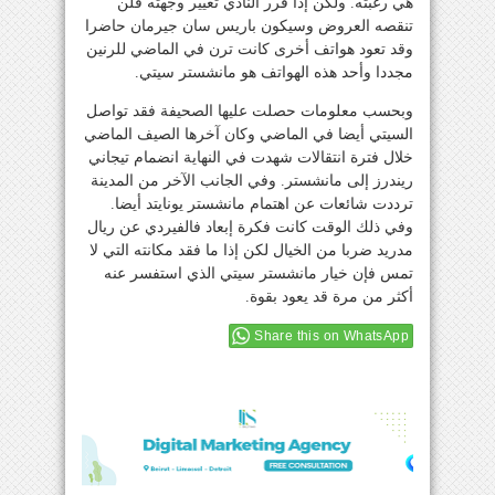
هي رغبته. ولكن إذا قرر النادي تغيير وجهته فلن
تنقصه العروض وسيكون باريس سان جيرمان حاضرا
وقد تعود هواتف أخرى كانت ترن في الماضي للرنين
مجددا وأحد هذه الهواتف هو مانشستر سيتي.
وبحسب معلومات حصلت عليها الصحيفة فقد تواصل
السيتي أيضا في الماضي وكان آخرها الصيف الماضي
خلال فترة انتقالات شهدت في النهاية انضمام تيجاني
ريندرز إلى مانشستر. وفي الجانب الآخر من المدينة
ترددت شائعات عن اهتمام مانشستر يونايتد أيضا.
وفي ذلك الوقت كانت فكرة إبعاد فالفيردي عن ريال
مدريد ضربا من الخيال لكن إذا ما فقد مكانته التي لا
تمس فإن خيار مانشستر سيتي الذي استفسر عنه
أكثر من مرة قد يعود بقوة.
Share this on WhatsApp