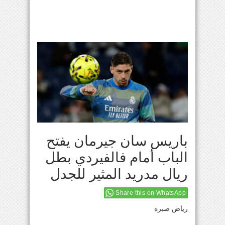
باريس سان جيرمان يفتح
الباب أمام فالفيردي بطل
ريال مدريد المثير للجدل
Share this on WhatsApp
رياض صبره