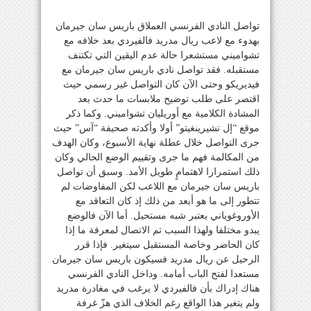
تواصل النادي الفرنسي العملاق باريس سان جيرمان
بهدوء مع لاعب ريال مدريد فالفيردي بعد خلافه مع
تشواميني مستشعرا حالة عدم اليقين التي تكتنف
مستقبله. فقد تواصل نادي باريس سان جيرمان مع
فيديريكو وحتى الآن كان التواصل غير رسمي حيث
اقتصر على طلب توضيح ملابسات ما حدث بعد
المشادة الكلامية مع أوريليان تشواميني. وكما ذكر
موقع “إل تشيرينغيتو” أولا وأكدته صحيفة “آس” حيث
جرى التواصل خلال عطلة نهاية الأسبوع، وكان الهدف
من المكالمة فهم ما جرى وتقييم الوضع الحالي وكان
ذلك استمرارا لاهتمامٍ طويل الأمد. وسبق أن تواصل
باريس سان جيرمان مع اللاعب لكن المفاوضات لم
تتطور إلى ما هو أبعد من ذلك إذ كان التعاقد مع
الأوروغوياني يعتبر شبه مستحيل. أما الآن فالوضع
يبدو مختلفا ولهذا السبب تم الاتصال لمعرفة ما إذا
كان الحاضر وخاصة المستقبل سيتغير. فإذا قرر
الرحيل عن ريال مدريد فسيكون باريس سان جيرمان
مستعدا لفتح الباب أمامه. وداخل النادي الفرنسي
هناك إدراك بأن فالفيردي لا يرغب في مغادرة مدريد
ولم يتغير هذا الواقع رغم الخلاف الذي هزّ غرفة