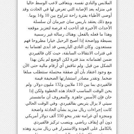
الملابس والنادي نفسه. ويتعافى لاعب الوسط حاليا
في منزله بعد الإصابة التي تعرض لها في الحادث وقد
أوصى الأطباء بفترة راحة تتراوح بين 10 و14 يوما.
ومع ذلك يعتقد باريس سان جيرمان أن سلسلة
الأحداث الأخيرة قد أتاحت له فرصة لتعزيز موقعه
وهذا ما فعله بالفعل. وهناك رسالة غير رسمية
بسيطة وواضحة إذا أصبح الرحيل خيارا مطروحا فهم
مستعدون. وكان النادي الباريسي قد أبدى اهتماما به
في فترات الانتقالات السابقة، حيث كان فالفيردي
ضمن اهتماماته منذ فترة لكن الوضع لم يكن بهذا
الشكل من قبل. ولم تناقش أي أرقام مالية حتى الآن
مع وجود اعتقاد بأن أي صفقة محتملة ستتطلب مبلغا
ضخما. وتقدر مصادر استشارتها الصحيفة قيمة
فالفيردي بما بين 110 ملايين و132 مليون دولار. ولم
يحن الوقت المناسب لاتخاذ هذه الخطوة ولكن إذا
حان فإن الأسس جاهزة. والمعروف أن مانشستر
سيتي لا يزال يتربص بفالفيردي. وفي الوقت الحالي
كانت إجراءات ريال مدريد بشأن الحادثة واضحة
ومنجزة أي غرامة تقدر بنحو 550 ألف دولار أمريكي
دون أي إيقاف رياضي. وينصب تركيز فالفيردي
بالكامل على العودة والاستمرار في ريال مدريد وهذه