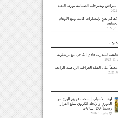
 المراهق وتصرفاته الصبيانية تورط اللعبة
كفاكم تغنٍ بإنتصارات كاذبة وبيع الأوهام
لجماهير
2
ضوء
عايشة للمدرب فادي الكاخي مع برشلونة
202
معلقاً على القناة العراقية الرياضية الرابعة
لهذه الأسباب إنسحب فريق البرج من
الدوري والإتحاد الكروي يتبلغ القرار
رسمياً خلال ساعات
يناير 13, 2026