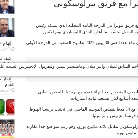
يراً مع فريق بيرلوسكوني
 مع فريق مونزا في الدرجة الثانية المحلية الذي يملكه رئيس
 المقبل بحسب ما أعلن النادي اللومباردي يوم الاثنين.
وقال النادي: جاء الدعم مع ماريو بالوتيلي الذي وقع عقدا حتى 30 يونيو 2021 بطموح الصعود إلى الدرجة الأولى
إتهام 
أكتوبر 28, 2022
كيف تم
إتحاد كرة
 السابق لميلان وإنتر ميلان ومانشستر سيتي وليفربول الإنجليزيين السبت على لس
أكتوبر 27, 2022
إنجاز 
القدم
أغسطس 26,
لصيف المنصرم بعد انتهاء عقده مع بريشيا، للفحص الطبي
ضعة أسابيع لكي يستعيد لياقة المباريات.
وفشل ابن الـ30 عاما وصاحب 36 مباراة دولية مع 14 هدفا بقميص الموسم الماضي في تجنيب بريشيا الهبوط
ي فرنسا مع نيس ومرسيليا.
كية مونزا في سبتمبر 2018 الى بيرلوسكوني مقابل ثلاثة ملايين يورو، وهو رقم متواضع جدا مقارنة