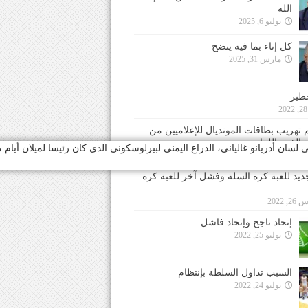
الله
يوليو 6, 2025
كل إناء بما فيه ينضح
مارس 31, 2025
خطير
 تهريب بطاقات المونديال للإعلاميين من
 القدم اللبناني
ان أدريانو غالياني، الذراع اليمنى لبيرلوسكوني الذي كان رئيسا لميلان أيام م
جديد للعبة كرة السلة وفشل آخر للعبة كرة
 2022
إتحاد ناجح وإتحاد فاشل
يوليو 25, 2022
السبب تداول السلطة بإنتظام
يوليو 24, 2022