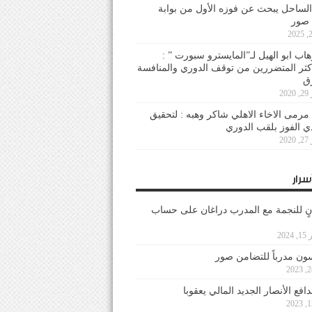
لساحل يبحث عن فوزه الأول من بوابة
 صور
هاب ابو الهيل لـ”المايسترو سبورت ” :
أكثر المتضررين من توقف الدوري والمنافسة
20
رمى الاخاء الاهلي شاكر وهبه : لتحقيق
دي الفوز بلقب الدوري
20
سرار
نٍ للنجمة مع المدرب دراغان على حساب
202
ون مدرباً للتضامن صور
فع الأنصار الجديد المالي يعقوبا