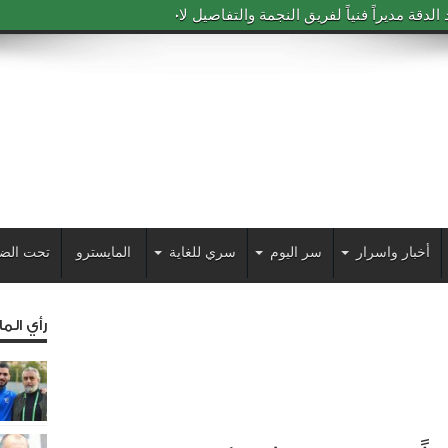
دقة مديراً فنياً لفريق النجمة والتفاصيل لاحقاً
أخبار واسرار
سر اليوم
سري للغاية
المايسترو
تحت الض
رأي الم