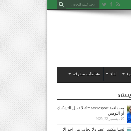
وء
لقاء
نشاطات متفرقة
ايسترو
مصداقية elmaestrosport لا تقبل التشكيك
أو التوهين
ديسمبر 22, 2025
لسنا مكسر عصا ولا نخاف من احد إلا