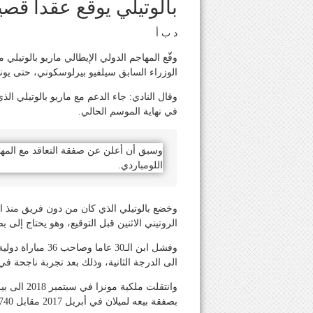
بالوتيلي يوقع عقداً قص
د ب أ
وقّع المهاجم الدولي الإيطالي ماريو بالوتيلي
الوزراء السابق سيلفيو بيرلوسكوني، حتى يونيو
في نهاية الموسم الحالي.
وسبق أن أعلن عن صفقة التعاقد مع المهاجم
اللومباردي.
وخضع بالوتيلي الذي كان من دون فريق منذ ا
الروتيني الاثنين قبل التوقيع، وهو يحتاج إلى ب
الى الدرجة الثانية، وذلك بعد تجربة ناجحة ف
وانتقلت مل
بصفقة بيعه لميلان في أبريل 2017 مقابل 740 مليون يورو.